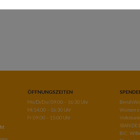
ÖFFNUNGSZEITEN
SPENDE
Mo/Di/Do/ 09:00 – 16:30 Uhr
BerufsWeg
Mi 14:00 – 16:30 Uhr
Women e.
Fr 09:00 – 15:00 Uhr
Volksban
IBAN:DE1
ht
BIC: WI
-BRK