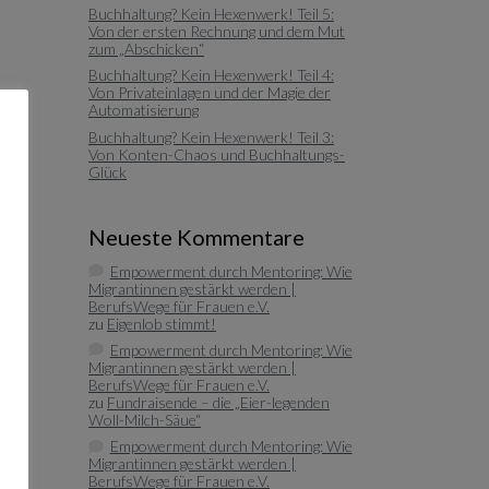
Buchhaltung? Kein Hexenwerk! Teil 5:
Von der ersten Rechnung und dem Mut
zum „Abschicken“
Buchhaltung? Kein Hexenwerk! Teil 4:
Von Privateinlagen und der Magie der
Automatisierung
Buchhaltung? Kein Hexenwerk! Teil 3:
Von Konten-Chaos und Buchhaltungs-
Glück
Neueste Kommentare
Empowerment durch Mentoring: Wie
Migrantinnen gestärkt werden |
BerufsWege für Frauen e.V.
zu
Eigenlob stimmt!
Empowerment durch Mentoring: Wie
Migrantinnen gestärkt werden |
BerufsWege für Frauen e.V.
zu
Fundraisende – die „Eier-legenden
Woll-Milch-Säue“
Empowerment durch Mentoring: Wie
Migrantinnen gestärkt werden |
BerufsWege für Frauen e.V.