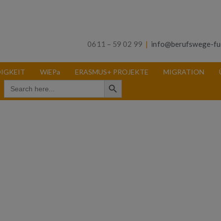
0611 – 59 02 99
|
info@berufswege-fu
IGKEIT
WiEPa
ERASMUS+ PROJEKTE
MIGRATION
Search Button
Search
for: