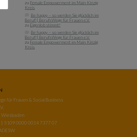
zu
Female Empowerment im Main Kinzig
Kreis
Be happy – so werden Sie glücklich im
Beruf!| BerufsWege für Frauen e.V.
zu
Eigenlob stimmt!
Be happy – so werden Sie glücklich im
Beruf!| BerufsWege für Frauen e.V.
zu
Female Empowerment im Main Kinzig
Kreis
N
e für Frauen & Social Business
V.
k Wiesbaden
1 5109 0000 0014 7377 07
BADE5W