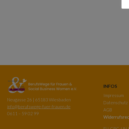
INFOS
Impressum
Neugasse 26 | 65183 Wiesbaden
Datenschutz
info@berufswege-fuer-frauen.de
AGB
0611 – 59 02 99
Widerrufsrec
EU-GRC, UN