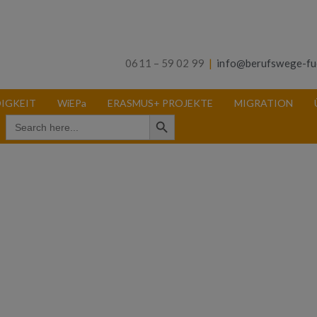
0611 – 59 02 99
|
info@berufswege-fu
IGKEIT
WiEPa
ERASMUS+ PROJEKTE
MIGRATION
Search Button
Search
for: