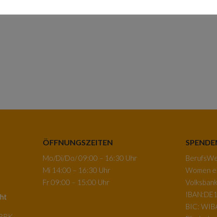
ÖFFNUNGSZEITEN
SPENDE
Mo/Di/Do/ 09:00 – 16:30 Uhr
BerufsWeg
Mi 14:00 – 16:30 Uhr
Women e.
Fr 09:00 – 15:00 Uhr
Volksban
IBAN:DE1
ht
BIC: WI
-BRK