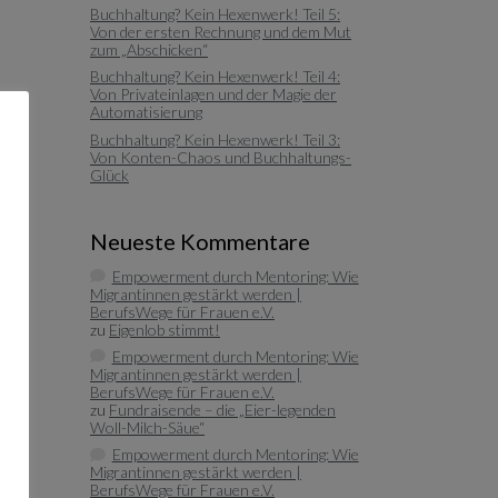
Buchhaltung? Kein Hexenwerk! Teil 5:
Von der ersten Rechnung und dem Mut
zum „Abschicken“
Buchhaltung? Kein Hexenwerk! Teil 4:
Von Privateinlagen und der Magie der
Automatisierung
Buchhaltung? Kein Hexenwerk! Teil 3:
Von Konten-Chaos und Buchhaltungs-
Glück
Neueste Kommentare
Empowerment durch Mentoring: Wie
Migrantinnen gestärkt werden |
BerufsWege für Frauen e.V.
zu
Eigenlob stimmt!
Empowerment durch Mentoring: Wie
Migrantinnen gestärkt werden |
BerufsWege für Frauen e.V.
zu
Fundraisende – die „Eier-legenden
Woll-Milch-Säue“
Empowerment durch Mentoring: Wie
Migrantinnen gestärkt werden |
BerufsWege für Frauen e.V.