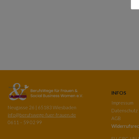
INFOS
Impressum
Neugasse 26 | 65183 Wiesbaden
Datenschutz
info@berufswege-fuer-frauen.de
AGB
0611 – 59 02 99
Widerrufsrec
EU-GRC, UN