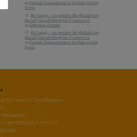
zu
Female Empowerment im Main Kinzig
Kreis
Be happy – so werden Sie glücklich im
Beruf!| BerufsWege für Frauen e.V.
zu
Eigenlob stimmt!
Be happy – so werden Sie glücklich im
Beruf!| BerufsWege für Frauen e.V.
zu
Female Empowerment im Main Kinzig
Kreis
N
e für Frauen & Social Business
V.
k Wiesbaden
1 5109 0000 0014 7377 07
BADE5W