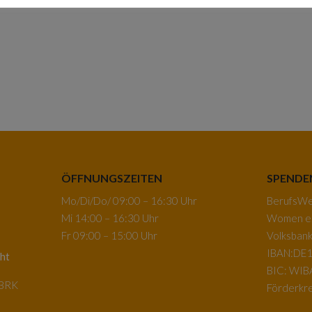
ÖFFNUNGSZEITEN
SPENDE
Mo/Di/Do/ 09:00 – 16:30 Uhr
BerufsWeg
Mi 14:00 – 16:30 Uhr
Women e.
Fr 09:00 – 15:00 Uhr
Volksban
IBAN:DE1
ht
BIC: WI
-BRK
Förderkre