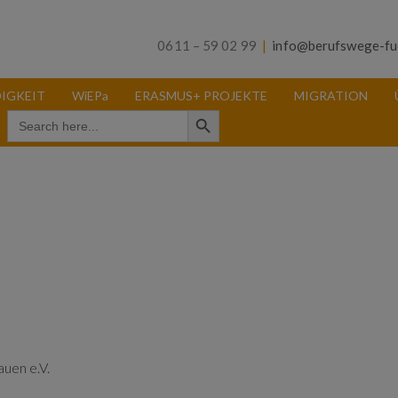
0611 – 59 02 99
|
info@berufswege-fu
IGKEIT
WiEPa
ERASMUS+ PROJEKTE
MIGRATION
Search Button
Search
for:
auen e.V.