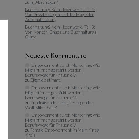
zum „Abschicken“
Buchhaltung? Kein Hexenwerk! Teil 4:
Von Privateinlagen und der Magie der
Automatisierung
Buchhaltung? Kein Hexenwerk! Teil 3:
Von Konten-Chaos und Buchhaltungs-
Glück
Neueste Kommentare
Empowerment durch Mentoring: Wie
Migrantinnen gestärkt werden |
BerufsWege für Frauen e.V.
zu
Eigenlob stimmt!
Empowerment durch Mentoring: Wie
Migrantinnen gestärkt werden |
BerufsWege für Frauen e.V.
zu
Fundraisende – die „Eier-legenden
Woll-Milch-Säue“
Empowerment durch Mentoring: Wie
Migrantinnen gestärkt werden |
BerufsWege für Frauen e.V.
zu
Female Empowerment im Main Kinzig
Kreis