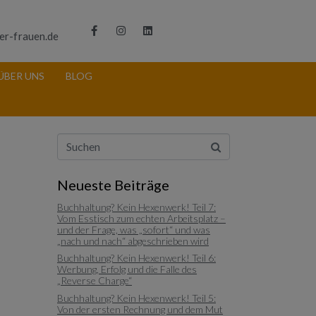
er-frauen.de
ÜBER UNS
BLOG
Neueste Beiträge
Buchhaltung? Kein Hexenwerk! Teil 7:
Vom Esstisch zum echten Arbeitsplatz –
und der Frage, was „sofort“ und was
„nach und nach“ abgeschrieben wird
Buchhaltung? Kein Hexenwerk! Teil 6:
Werbung, Erfolg und die Falle des
„Reverse Charge“
Buchhaltung? Kein Hexenwerk! Teil 5:
Von der ersten Rechnung und dem Mut