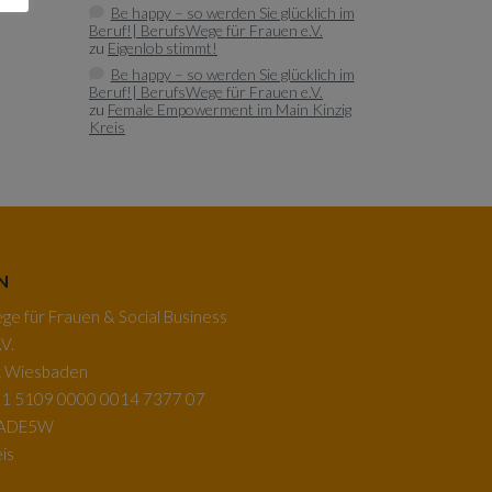
Be happy – so werden Sie glücklich im
Beruf!| BerufsWege für Frauen e.V.
zu
Eigenlob stimmt!
Be happy – so werden Sie glücklich im
Beruf!| BerufsWege für Frauen e.V.
zu
Female Empowerment im Main Kinzig
Kreis
N
e für Frauen & Social Business
V.
k Wiesbaden
1 5109 0000 0014 7377 07
BADE5W
is