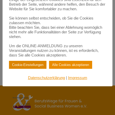
Empowerment durch Mentoring: Wie Migrantinnen gestärkt
Betrieb der Seite, während andere helfen, den Besuch der
werden | BerufsWege für Frauen e.V.
zu
Eigenlob stimmt!
Website für Sie komfortabler zu machen.
Empowerment durch Mentoring: Wie Migrantinnen gestärkt
Sie können selbst entscheiden, ob Sie die Cookies
werden | BerufsWege für Frauen e.V.
zulassen möchten.
zu
Fundraisende – die „Eier-legenden Woll-Milch-Säue“
Bitte beachten Sie, dass bei einer Ablehnung womöglich
Empowerment durch Mentoring: Wie Migrantinnen gestärkt
nicht mehr alle Funktionalitäten der Seite zur Verfügung
werden | BerufsWege für Frauen e.V.
stehen.
zu
Female Empowerment im Main Kinzig Kreis
Be happy – so werden Sie glücklich im Beruf!| BerufsWege für
Um die ONLINE-ANMELDUNG zu unseren
Frauen e.V.
Veranstaltungen nutzen zu können, ist es erforderlich,
zu
Eigenlob stimmt!
dass Sie alle Cookies akzeptieren.
Be happy – so werden Sie glücklich im Beruf!| BerufsWege für
Frauen e.V.
Cookie-Einstellungen
Alle Cookies akzeptieren
zu
Female Empowerment im Main Kinzig Kreis
Datenschutzerklärung
|
Impressum