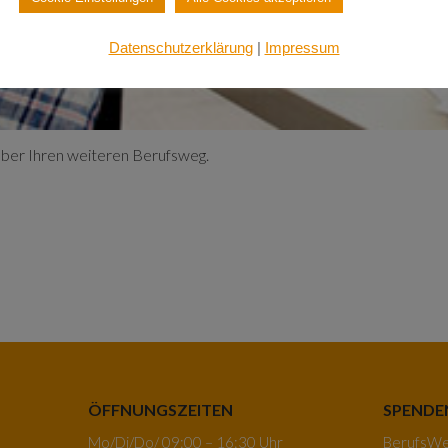
Datenschutzerklärung
|
Impressum
 über Ihren weiteren Berufsweg.
ÖFFNUNGSZEITEN
SPENDE
Mo/Di/Do/ 09:00 – 16:30 Uhr
BerufsWeg