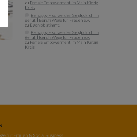
zu
Female Empowerment im Main Kinzig
Kreis
Be happy – so werden Sie glücklich im
Beruf!| BerufsWege für Frauen e.V.
zu
Eigenlob stimmt!
Be happy – so werden Sie glücklich im
Beruf!| BerufsWege für Frauen e.V.
zu
Female Empowerment im Main Kinzig
Kreis
N
e für Frauen & Social Business