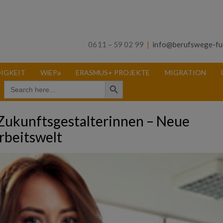
0611 – 59 02 99
|
info@berufswege-fu
IGKEIT
WiEPa
ERASMUS+ PROJEKTE
MIGRATION
Search Button
Search
for:
 Zukunftsgestalterinnen – Neue
rbeitswelt