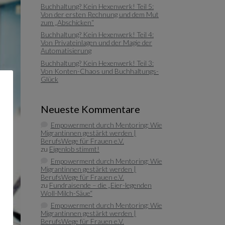
Buchhaltung? Kein Hexenwerk! Teil 5:
Von der ersten Rechnung und dem Mut
zum „Abschicken“
Buchhaltung? Kein Hexenwerk! Teil 4:
Von Privateinlagen und der Magie der
Automatisierung
Buchhaltung? Kein Hexenwerk! Teil 3:
Von Konten-Chaos und Buchhaltungs-
Glück
Neueste Kommentare
Empowerment durch Mentoring: Wie
Migrantinnen gestärkt werden |
BerufsWege für Frauen e.V.
zu
Eigenlob stimmt!
Empowerment durch Mentoring: Wie
Migrantinnen gestärkt werden |
BerufsWege für Frauen e.V.
zu
Fundraisende – die „Eier-legenden
Woll-Milch-Säue“
Empowerment durch Mentoring: Wie
Migrantinnen gestärkt werden |
BerufsWege für Frauen e.V.