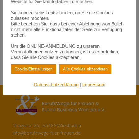
Website für Sie komfortabler zu machen.
werden | BerufsWege für Frauen e.V.
zu
Fundraisende – die „Eier-legenden Woll-Milch-Säue“
Sie können selbst entscheiden, ob Sie die Cookies
Empowerment durch Mentoring: Wie Migrantinnen gestärkt
zulassen möchten.
werden | BerufsWege für Frauen e.V.
Bitte beachten Sie, dass bei einer Ablehnung womöglich
zu
Female Empowerment im Main Kinzig Kreis
nicht mehr alle Funktionalitäten der Seite zur Verfügung
Be happy – so werden Sie glücklich im Beruf!| BerufsWege für
stehen.
Frauen e.V.
zu
Eigenlob stimmt!
Um die ONLINE-ANMELDUNG zu unseren
Veranstaltungen nutzen zu können, ist es erforderlich,
Be happy – so werden Sie glücklich im Beruf!| BerufsWege für
Frauen e.V.
dass Sie alle Cookies akzeptieren.
zu
Female Empowerment im Main Kinzig Kreis
Cookie-Einstellungen
Alle Cookies akzeptieren
Datenschutzerklärung
|
Impressum
Neugasse 26 | 65183 Wiesbaden
info@berufswege-fuer-frauen.de