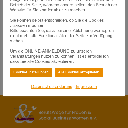
Empowerment durch Mentoring: Wie Migrantinnen gestärkt
Betrieb der Seite, während andere helfen, den Besuch der
werden | BerufsWege für Frauen e.V.
zu
Eigenlob stimmt!
Website für Sie komfortabler zu machen.
Empowerment durch Mentoring: Wie Migrantinnen gestärkt
Sie können selbst entscheiden, ob Sie die Cookies
werden | BerufsWege für Frauen e.V.
zulassen möchten.
zu
Fundraisende – die „Eier-legenden Woll-Milch-Säue“
Bitte beachten Sie, dass bei einer Ablehnung womöglich
Empowerment durch Mentoring: Wie Migrantinnen gestärkt
nicht mehr alle Funktionalitäten der Seite zur Verfügung
werden | BerufsWege für Frauen e.V.
stehen.
zu
Female Empowerment im Main Kinzig Kreis
Be happy – so werden Sie glücklich im Beruf!| BerufsWege für
Um die ONLINE-ANMELDUNG zu unseren
Frauen e.V.
Veranstaltungen nutzen zu können, ist es erforderlich,
zu
Eigenlob stimmt!
dass Sie alle Cookies akzeptieren.
Be happy – so werden Sie glücklich im Beruf!| BerufsWege für
Frauen e.V.
Cookie-Einstellungen
Alle Cookies akzeptieren
zu
Female Empowerment im Main Kinzig Kreis
Datenschutzerklärung
|
Impressum