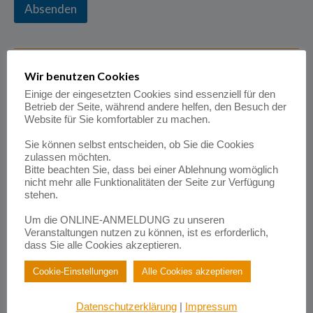
Absenden
Bitte kontrollieren Sie, ob alles richtig eingegeben ist,
Wir benutzen Cookies
ansonsten kann das Formular nicht gesendet werden.
Einige der eingesetzten Cookies sind essenziell für den
Nach erfolgreicher Anmeldung erhalten Sie eine
Betrieb der Seite, während andere helfen, den Besuch der
Bestätigung per E-Mail. Falls das nicht der Fall sein
Website für Sie komfortabler zu machen.
sollte melden Sie sich bitte bei uns.
Sie können selbst entscheiden, ob Sie die Cookies
zulassen möchten.
Bitte beachten Sie, dass bei einer Ablehnung womöglich
nicht mehr alle Funktionalitäten der Seite zur Verfügung
stehen.
WAS
Um die ONLINE-ANMELDUNG zu unseren
Veranstaltungen nutzen zu können, ist es erforderlich,
WORKSHOP ONLINE
dass Sie alle Cookies akzeptieren.
Künstliche Intelligenz effektiv nutzen in Job und Alltag
Cookie-Einstellungen
Alle Cookies akzeptieren
Datenschutzerklärung
|
Impressum
WANN