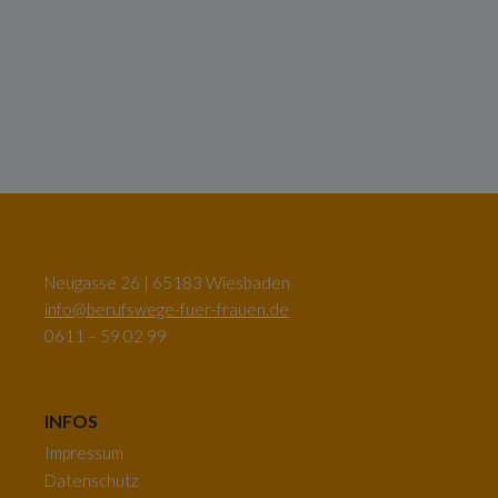
Neugasse 26 | 65183 Wiesbaden
info@berufswege-fuer-frauen.de
0611 – 59 02 99
INFOS
Impressum
Datenschutz