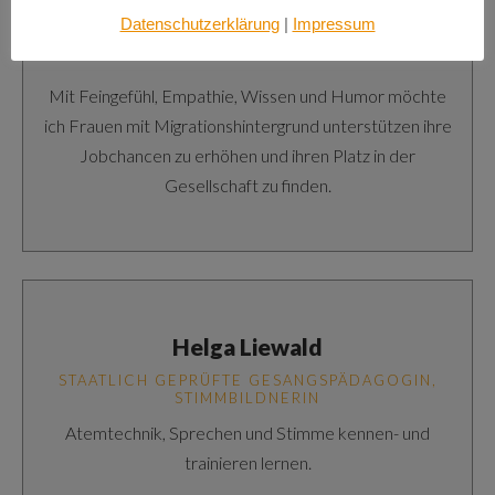
Marscha Leukfeldt
Datenschutzerklärung
|
Impressum
COACH
Mit Feingefühl, Empathie, Wissen und Humor möchte
ich Frauen mit Migrationshintergrund unterstützen ihre
Jobchancen zu erhöhen und ihren Platz in der
Gesellschaft zu finden.
Helga Liewald
STAATLICH GEPRÜFTE GESANGSPÄDAGOGIN,
STIMMBILDNERIN
Atemtechnik, Sprechen und Stimme kennen- und
trainieren lernen.