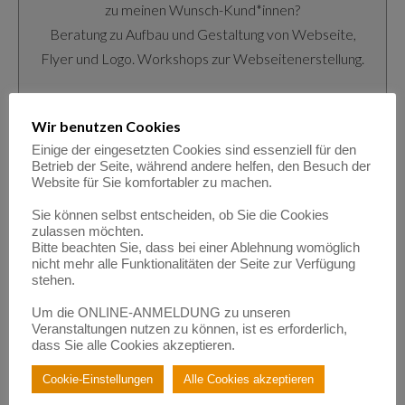
zu meinen Wunsch-Kund*innen?
Beratung zu Aufbau und Gestaltung von Webseite,
Flyer und Logo. Workshops zur Webseitenerstellung.
Wir benutzen Cookies
Einige der eingesetzten Cookies sind essenziell für den
Dr. Ulrike Kaiser
Betrieb der Seite, während andere helfen, den Besuch der
Website für Sie komfortabler zu machen.
MOBILE-COMPUTER-SCHULE.DE
Alles rund um Microsoft Office und Office 365
Sie können selbst entscheiden, ob Sie die Cookies
zulassen möchten.
Themen der digitalen Basiskompetenz
Bitte beachten Sie, dass bei einer Ablehnung womöglich
nicht mehr alle Funktionalitäten der Seite zur Verfügung
Tastschreiben nach ritter magic typing
stehen.
Um die ONLINE-ANMELDUNG zu unseren
Veranstaltungen nutzen zu können, ist es erforderlich,
dass Sie alle Cookies akzeptieren.
Cookie-Einstellungen
Alle Cookies akzeptieren