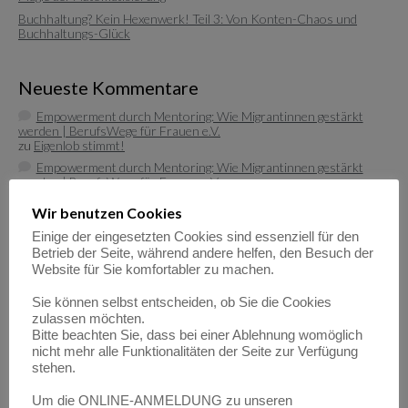
Buchhaltung? Kein Hexenwerk! Teil 3: Von Konten-Chaos und
Buchhaltungs-Glück
Neueste Kommentare
Empowerment durch Mentoring: Wie Migrantinnen gestärkt
werden | BerufsWege für Frauen e.V.
zu
Eigenlob stimmt!
Empowerment durch Mentoring: Wie Migrantinnen gestärkt
werden | BerufsWege für Frauen e.V.
zu
Fundraisende – die „Eier-legenden Woll-Milch-Säue“
Wir benutzen Cookies
Empowerment durch Mentoring: Wie Migrantinnen gestärkt
werden | BerufsWege für Frauen e.V.
Einige der eingesetzten Cookies sind essenziell für den
zu
Female Empowerment im Main Kinzig Kreis
Betrieb der Seite, während andere helfen, den Besuch der
Be happy – so werden Sie glücklich im Beruf!| BerufsWege für
Website für Sie komfortabler zu machen.
Frauen e.V.
zu
Eigenlob stimmt!
Sie können selbst entscheiden, ob Sie die Cookies
zulassen möchten.
Be happy – so werden Sie glücklich im Beruf!| BerufsWege für
Bitte beachten Sie, dass bei einer Ablehnung womöglich
Frauen e.V.
zu
Female Empowerment im Main Kinzig Kreis
nicht mehr alle Funktionalitäten der Seite zur Verfügung
stehen.
Um die ONLINE-ANMELDUNG zu unseren