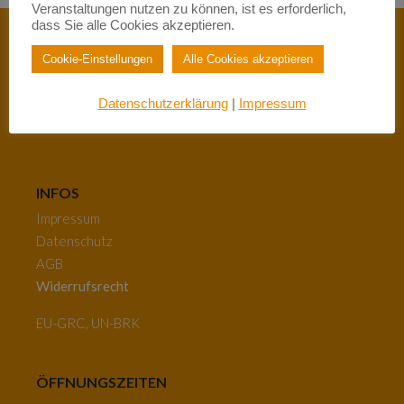
Veranstaltungen nutzen zu können, ist es erforderlich,
dass Sie alle Cookies akzeptieren.
Cookie-Einstellungen
Alle Cookies akzeptieren
Neugasse 26 | 65183 Wiesbaden
info@berufswege-fuer-frauen.de
Datenschutzerklärung
|
Impressum
0611 – 59 02 99
INFOS
Impressum
Datenschutz
AGB
Widerrufsrecht
EU-GRC, UN-BRK
ÖFFNUNGSZEITEN