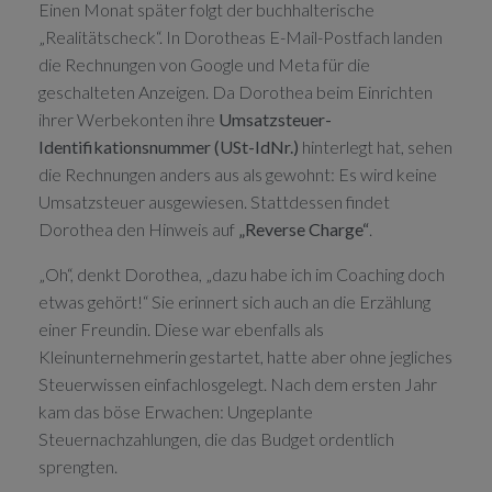
Einen Monat später folgt der buchhalterische
„Realitätscheck“. In Dorotheas E-Mail-Postfach landen
die Rechnungen von Google und Meta für die
geschalteten Anzeigen. Da Dorothea beim Einrichten
ihrer Werbekonten ihre
Umsatzsteuer-
Identifikationsnummer (USt-IdNr.)
hinterlegt hat, sehen
die Rechnungen anders aus als gewohnt: Es wird keine
Umsatzsteuer ausgewiesen. Stattdessen findet
Dorothea den Hinweis auf
„Reverse Charge“
.
„Oh“, denkt Dorothea, „dazu habe ich im Coaching doch
etwas gehört!“ Sie erinnert sich auch an die Erzählung
einer Freundin. Diese war ebenfalls als
Kleinunternehmerin gestartet, hatte aber ohne jegliches
Steuerwissen einfachlosgelegt. Nach dem ersten Jahr
kam das böse Erwachen: Ungeplante
Steuernachzahlungen, die das Budget ordentlich
sprengten.