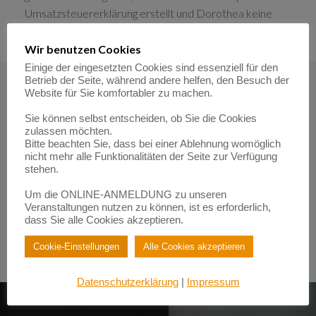
Umsatzsteuererklärung erstellt und Dorothea keine
bösen Überraschungen erlebt.
Wir benutzen Cookies
Einige der eingesetzten Cookies sind essenziell für den
Betrieb der Seite, während andere helfen, den Besuch der
Website für Sie komfortabler zu machen.
Wieder einmal zeigt sich: Wissen schützt vor bösen
Sie können selbst entscheiden, ob Sie die Cookies
Überraschungen! Dorothea ist stolz, dass sie die
zulassen möchten.
„Reverse-Charge-Falle“ rechtzeitig erkannt hat.
Bitte beachten Sie, dass bei einer Ablehnung womöglich
nicht mehr alle Funktionalitäten der Seite zur Verfügung
stehen.
Mal schauen, wie es für Dorothea weitergeht, wenn sie
ihre ersten größeren Anschaffungen macht.
Um die ONLINE-ANMELDUNG zu unseren
Veranstaltungen nutzen zu können, ist es erforderlich,
Heike Fohrmann – www.hfohrmann.de –
dass Sie alle Cookies akzeptieren.
www.jahreskreis-der-buchhaltung.de
Cookie-Einstellungen
Alle Cookies akzeptieren
Datenschutzerklärung
|
Impressum