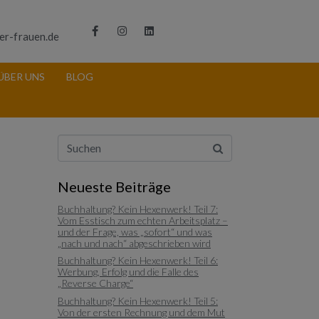
er-frauen.de
ÜBER UNS
BLOG
Neueste Beiträge
Buchhaltung? Kein Hexenwerk! Teil 7:
Vom Esstisch zum echten Arbeitsplatz –
und der Frage, was „sofort“ und was
„nach und nach“ abgeschrieben wird
Buchhaltung? Kein Hexenwerk! Teil 6:
Werbung, Erfolg und die Falle des
„Reverse Charge“
Buchhaltung? Kein Hexenwerk! Teil 5:
Von der ersten Rechnung und dem Mut