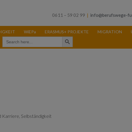
0611 – 59 02 99
|
info@berufswege-fu
IGKEIT
WiEPa
ERASMUS+ PROJEKTE
MIGRATION
Search Button
Search
for:
 Karriere, Selbständigkeit