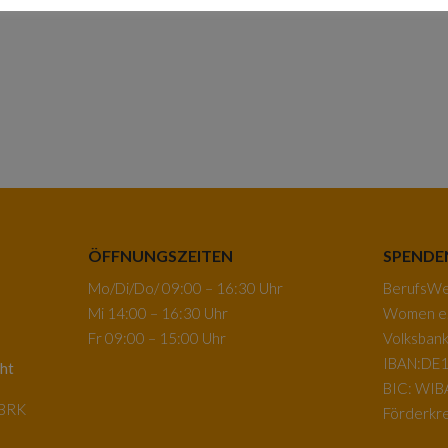
ÖFFNUNGSZEITEN
SPENDE
Mo/Di/Do/ 09:00 – 16:30 Uhr
BerufsWeg
Mi 14:00 – 16:30 Uhr
Women e.
Fr 09:00 – 15:00 Uhr
Volksban
IBAN:DE1
ht
BIC: WI
-BRK
Förderkre