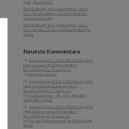
zum „Abschicken“
Buchhaltung? Kein Hexenwerk! Teil 4:
Von Privateinlagen und der Magie der
Automatisierung
Buchhaltung? Kein Hexenwerk! Teil 3:
Von Konten-Chaos und Buchhaltungs-
Glück
Neueste Kommentare
Empowerment durch Mentoring: Wie
Migrantinnen gestärkt werden |
BerufsWege für Frauen e.V.
zu
Eigenlob stimmt!
Empowerment durch Mentoring: Wie
Migrantinnen gestärkt werden |
BerufsWege für Frauen e.V.
zu
Fundraisende – die „Eier-legenden
Woll-Milch-Säue“
Empowerment durch Mentoring: Wie
Migrantinnen gestärkt werden |
BerufsWege für Frauen e.V.
zu
Female Empowerment im Main Kinzig
Kreis