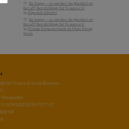
Be happy – so werden Sie glücklich im
Beruf!| BerufsWege für Frauen e.V.
zu
Eigenlob stimmt!
Be happy – so werden Sie glücklich im
Beruf!| BerufsWege für Frauen e.V.
zu
Female Empowerment im Main Kinzig
Kreis
N
e für Frauen & Social Business
V.
k Wiesbaden
1 5109 0000 0014 7377 07
BADE5W
is