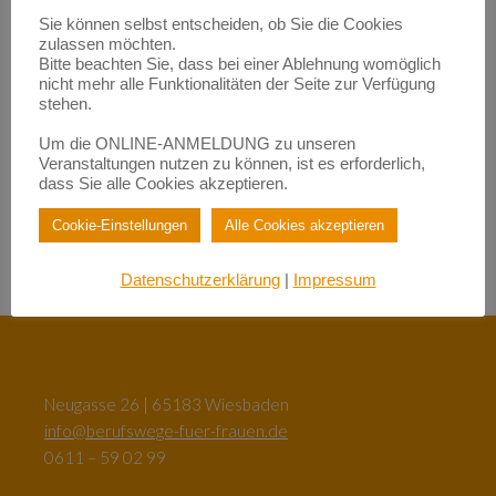
Empowerment durch Mentoring: Wie Migrantinnen gestärkt
Sie können selbst entscheiden, ob Sie die Cookies
werden | BerufsWege für Frauen e.V.
zulassen möchten.
zu
Fundraisende – die „Eier-legenden Woll-Milch-Säue“
Bitte beachten Sie, dass bei einer Ablehnung womöglich
Empowerment durch Mentoring: Wie Migrantinnen gestärkt
nicht mehr alle Funktionalitäten der Seite zur Verfügung
werden | BerufsWege für Frauen e.V.
stehen.
zu
Female Empowerment im Main Kinzig Kreis
Be happy – so werden Sie glücklich im Beruf!| BerufsWege für
Um die ONLINE-ANMELDUNG zu unseren
Frauen e.V.
Veranstaltungen nutzen zu können, ist es erforderlich,
zu
Eigenlob stimmt!
dass Sie alle Cookies akzeptieren.
Be happy – so werden Sie glücklich im Beruf!| BerufsWege für
Frauen e.V.
Cookie-Einstellungen
Alle Cookies akzeptieren
zu
Female Empowerment im Main Kinzig Kreis
Datenschutzerklärung
|
Impressum
Neugasse 26 | 65183 Wiesbaden
info@berufswege-fuer-frauen.de
0611 – 59 02 99