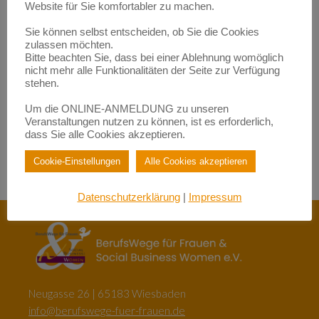
Empowerment durch Mentoring: Wie Migrantinnen gestärkt
Website für Sie komfortabler zu machen.
werden | BerufsWege für Frauen e.V.
zu
Fundraisende – die „Eier-legenden Woll-Milch-Säue“
Sie können selbst entscheiden, ob Sie die Cookies
Empowerment durch Mentoring: Wie Migrantinnen gestärkt
zulassen möchten.
werden | BerufsWege für Frauen e.V.
Bitte beachten Sie, dass bei einer Ablehnung womöglich
zu
Female Empowerment im Main Kinzig Kreis
nicht mehr alle Funktionalitäten der Seite zur Verfügung
stehen.
Be happy – so werden Sie glücklich im Beruf!| BerufsWege für
Frauen e.V.
zu
Eigenlob stimmt!
Um die ONLINE-ANMELDUNG zu unseren
Veranstaltungen nutzen zu können, ist es erforderlich,
Be happy – so werden Sie glücklich im Beruf!| BerufsWege für
dass Sie alle Cookies akzeptieren.
Frauen e.V.
zu
Female Empowerment im Main Kinzig Kreis
Cookie-Einstellungen
Alle Cookies akzeptieren
Datenschutzerklärung
|
Impressum
Neugasse 26 | 65183 Wiesbaden
info@berufswege-fuer-frauen.de