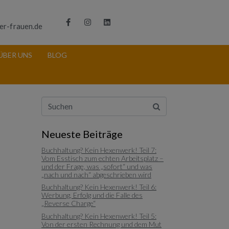
er-frauen.de
ÜBER UNS
BLOG
Neueste Beiträge
Buchhaltung? Kein Hexenwerk! Teil 7:
Vom Esstisch zum echten Arbeitsplatz –
und der Frage, was „sofort“ und was
„nach und nach“ abgeschrieben wird
Buchhaltung? Kein Hexenwerk! Teil 6:
Werbung, Erfolg und die Falle des
„Reverse Charge“
Buchhaltung? Kein Hexenwerk! Teil 5:
Von der ersten Rechnung und dem Mut