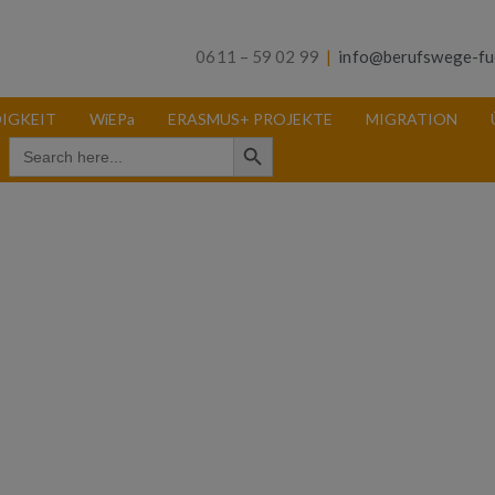
0611 – 59 02 99
|
info@berufswege-fu
IGKEIT
WiEPa
ERASMUS+ PROJEKTE
MIGRATION
Search Button
Search
for: