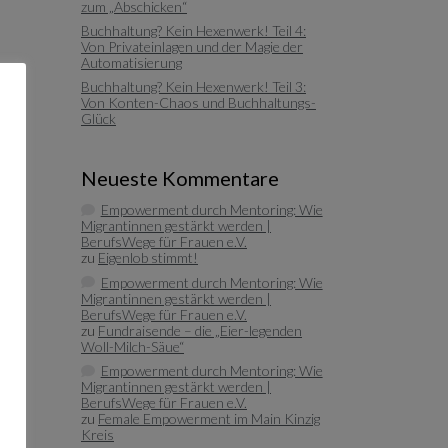
zum „Abschicken“
Buchhaltung? Kein Hexenwerk! Teil 4:
Von Privateinlagen und der Magie der
Automatisierung
Buchhaltung? Kein Hexenwerk! Teil 3:
Von Konten-Chaos und Buchhaltungs-
Glück
Neueste Kommentare
Empowerment durch Mentoring: Wie
Migrantinnen gestärkt werden |
BerufsWege für Frauen e.V.
zu
Eigenlob stimmt!
Empowerment durch Mentoring: Wie
Migrantinnen gestärkt werden |
BerufsWege für Frauen e.V.
zu
Fundraisende – die „Eier-legenden
Woll-Milch-Säue“
Empowerment durch Mentoring: Wie
Migrantinnen gestärkt werden |
BerufsWege für Frauen e.V.
zu
Female Empowerment im Main Kinzig
Kreis