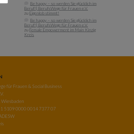
Be happy – so werden Sie glücklich im
Beruf!| BerufsWege für Frauen e.V.
zu
Eigenlob stimmt!
Be happy – so werden Sie glücklich im
Beruf!| BerufsWege für Frauen e.V.
zu
Female Empowerment im Main Kinzig
Kreis
N
e für Frauen & Social Business
V.
k Wiesbaden
1 5109 0000 0014 7377 07
BADE5W
is