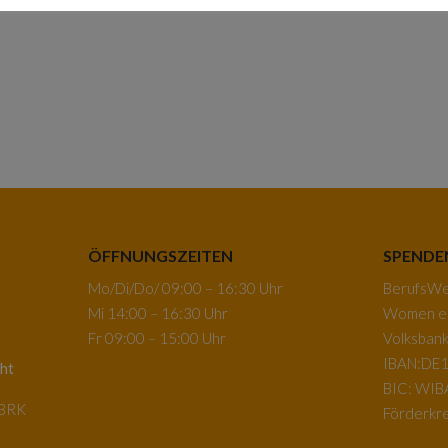
ÖFFNUNGSZEITEN
SPENDE
Mo/Di/Do/ 09:00 – 16:30 Uhr
BerufsWeg
Mi 14:00 – 16:30 Uhr
Women e.
Fr 09:00 – 15:00 Uhr
Volksban
IBAN:DE1
ht
BIC: WI
-BRK
Förderkre