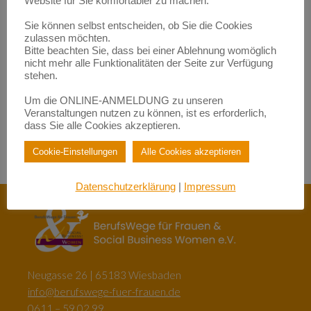
Website für Sie komfortabler zu machen.
werden | BerufsWege für Frauen e.V.
zu
Fundraisende – die „Eier-legenden Woll-Milch-Säue“
Sie können selbst entscheiden, ob Sie die Cookies
Empowerment durch Mentoring: Wie Migrantinnen gestärkt
zulassen möchten.
werden | BerufsWege für Frauen e.V.
Bitte beachten Sie, dass bei einer Ablehnung womöglich
zu
Female Empowerment im Main Kinzig Kreis
nicht mehr alle Funktionalitäten der Seite zur Verfügung
Be happy – so werden Sie glücklich im Beruf!| BerufsWege für
stehen.
Frauen e.V.
zu
Eigenlob stimmt!
Um die ONLINE-ANMELDUNG zu unseren
Be happy – so werden Sie glücklich im Beruf!| BerufsWege für
Veranstaltungen nutzen zu können, ist es erforderlich,
Frauen e.V.
dass Sie alle Cookies akzeptieren.
zu
Female Empowerment im Main Kinzig Kreis
Cookie-Einstellungen
Alle Cookies akzeptieren
Datenschutzerklärung
|
Impressum
Neugasse 26 | 65183 Wiesbaden
info@berufswege-fuer-frauen.de
0611 – 59 02 99