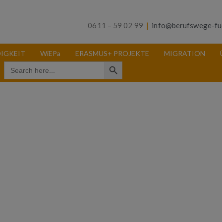
0611 – 59 02 99
|
info@berufswege-fu
IGKEIT
WiEPa
ERASMUS+ PROJEKTE
MIGRATION
Search Button
Search
for: