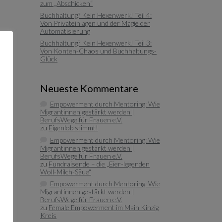
zum „Abschicken“
Buchhaltung? Kein Hexenwerk! Teil 4:
Von Privateinlagen und der Magie der
Automatisierung
Buchhaltung? Kein Hexenwerk! Teil 3:
Von Konten-Chaos und Buchhaltungs-
Glück
Neueste Kommentare
Empowerment durch Mentoring: Wie
Migrantinnen gestärkt werden |
BerufsWege für Frauen e.V.
zu
Eigenlob stimmt!
Empowerment durch Mentoring: Wie
Migrantinnen gestärkt werden |
BerufsWege für Frauen e.V.
zu
Fundraisende – die „Eier-legenden
Woll-Milch-Säue“
Empowerment durch Mentoring: Wie
Migrantinnen gestärkt werden |
BerufsWege für Frauen e.V.
zu
Female Empowerment im Main Kinzig
Kreis