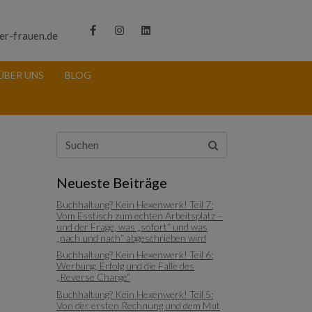
er-frauen.de
ÜBER UNS
BLOG
Neueste Beiträge
Buchhaltung? Kein Hexenwerk! Teil 7:
Vom Esstisch zum echten Arbeitsplatz –
und der Frage, was „sofort“ und was
„nach und nach“ abgeschrieben wird
Buchhaltung? Kein Hexenwerk! Teil 6:
Werbung, Erfolg und die Falle des
„Reverse Charge“
Buchhaltung? Kein Hexenwerk! Teil 5:
Von der ersten Rechnung und dem Mut