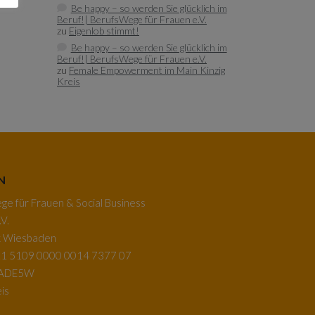
Be happy – so werden Sie glücklich im
Beruf!| BerufsWege für Frauen e.V.
zu
Eigenlob stimmt!
Be happy – so werden Sie glücklich im
Beruf!| BerufsWege für Frauen e.V.
zu
Female Empowerment im Main Kinzig
Kreis
N
e für Frauen & Social Business
V.
k Wiesbaden
1 5109 0000 0014 7377 07
BADE5W
is