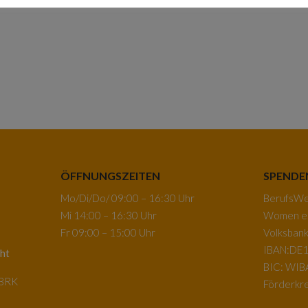
ÖFFNUNGSZEITEN
SPENDE
Mo/Di/Do/ 09:00 – 16:30 Uhr
BerufsWeg
Mi 14:00 – 16:30 Uhr
Women e.
Fr 09:00 – 15:00 Uhr
Volksban
IBAN:DE1
ht
BIC: WI
-BRK
Förderkre