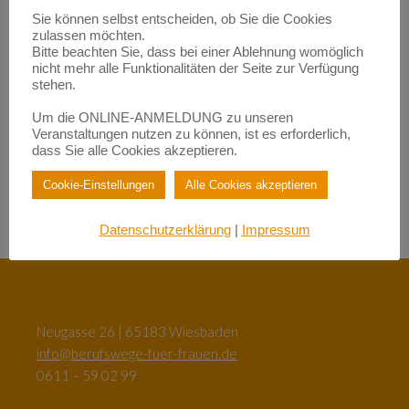
Empowerment durch Mentoring: Wie Migrantinnen gestärkt
Sie können selbst entscheiden, ob Sie die Cookies
werden | BerufsWege für Frauen e.V.
zulassen möchten.
zu
Fundraisende – die „Eier-legenden Woll-Milch-Säue“
Bitte beachten Sie, dass bei einer Ablehnung womöglich
Empowerment durch Mentoring: Wie Migrantinnen gestärkt
nicht mehr alle Funktionalitäten der Seite zur Verfügung
werden | BerufsWege für Frauen e.V.
stehen.
zu
Female Empowerment im Main Kinzig Kreis
Be happy – so werden Sie glücklich im Beruf!| BerufsWege für
Um die ONLINE-ANMELDUNG zu unseren
Frauen e.V.
Veranstaltungen nutzen zu können, ist es erforderlich,
zu
Eigenlob stimmt!
dass Sie alle Cookies akzeptieren.
Be happy – so werden Sie glücklich im Beruf!| BerufsWege für
Frauen e.V.
Cookie-Einstellungen
Alle Cookies akzeptieren
zu
Female Empowerment im Main Kinzig Kreis
Datenschutzerklärung
|
Impressum
Neugasse 26 | 65183 Wiesbaden
info@berufswege-fuer-frauen.de
0611 – 59 02 99