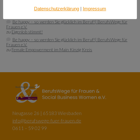
Empowerment durch Mentoring: Wie Migrantinnen gestärkt
Datenschutzerklärung
|
Impressum
werden | BerufsWege für Frauen e.V.
zu
Female Empowerment im Main Kinzig Kreis
Be happy – so werden Sie glücklich im Beruf!| BerufsWege für
Frauen e.V.
zu
Eigenlob stimmt!
Be happy – so werden Sie glücklich im Beruf!| BerufsWege für
Frauen e.V.
zu
Female Empowerment im Main Kinzig Kreis
Neugasse 26 | 65183 Wiesbaden
info@berufswege-fuer-frauen.de
0611 – 59 02 99