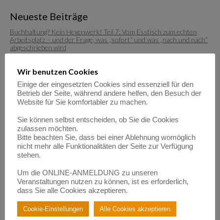
Neueste Beiträge
Buchhaltung? Kein Hexenwerk! Teil 7: Vom Esstisch zum echten
Arbeitsplatz – und der Frage, was „sofort“ und was „nach und nach“
abgeschrieben wird
Buchhaltung? Kein Hexenwerk! Teil 6: Werbung, Erfolg und die Falle
des „Reverse Charge“
Wir benutzen Cookies
Buchhaltung? Kein Hexenwerk! Teil 5: Von der ersten Rechnung und
Einige der eingesetzten Cookies sind essenziell für den
dem Mut zum „Abschicken“
Betrieb der Seite, während andere helfen, den Besuch der
Buchhaltung? Kein Hexenwerk! Teil 4: Von Privateinlagen und der
Website für Sie komfortabler zu machen.
Magie der Automatisierung
Buchhaltung? Kein Hexenwerk! Teil 3: Von Konten-Chaos und
Sie können selbst entscheiden, ob Sie die Cookies
Buchhaltungs-Glück
zulassen möchten.
Bitte beachten Sie, dass bei einer Ablehnung womöglich
nicht mehr alle Funktionalitäten der Seite zur Verfügung
Neueste Kommentare
stehen.
Empowerment durch Mentoring: Wie Migrantinnen gestärkt
Um die ONLINE-ANMELDUNG zu unseren
werden | BerufsWege für Frauen e.V.
Veranstaltungen nutzen zu können, ist es erforderlich,
zu
Eigenlob stimmt!
dass Sie alle Cookies akzeptieren.
Empowerment durch Mentoring: Wie Migrantinnen gestärkt
werden | BerufsWege für Frauen e.V.
Cookie-Einstellungen
Alle Cookies akzeptieren
zu
Fundraisende – die „Eier-legenden Woll-Milch-Säue“