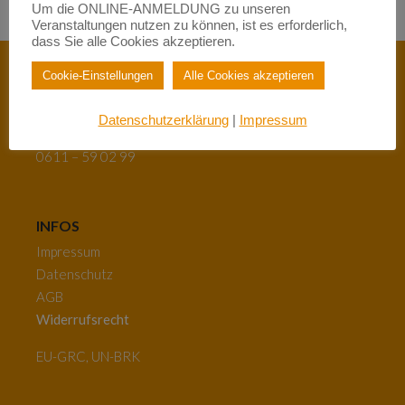
Um die ONLINE-ANMELDUNG zu unseren
Veranstaltungen nutzen zu können, ist es erforderlich,
dass Sie alle Cookies akzeptieren.
Cookie-Einstellungen
Alle Cookies akzeptieren
Neugasse 26 | 65183 Wiesbaden
Datenschutzerklärung
|
Impressum
info@berufswege-fuer-frauen.de
0611 – 59 02 99
INFOS
Impressum
Datenschutz
AGB
Widerrufsrecht
EU-GRC, UN-BRK