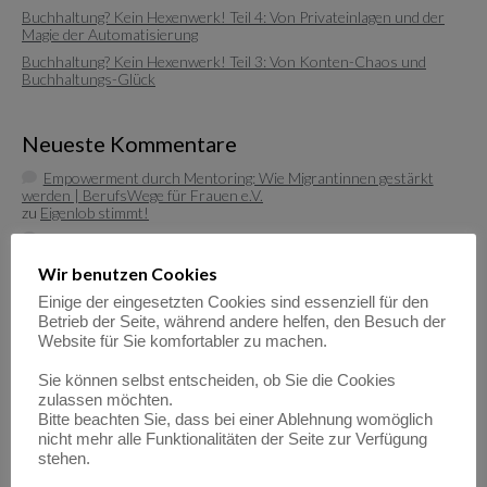
Buchhaltung? Kein Hexenwerk! Teil 4: Von Privateinlagen und der
Magie der Automatisierung
Buchhaltung? Kein Hexenwerk! Teil 3: Von Konten-Chaos und
Buchhaltungs-Glück
Neueste Kommentare
Empowerment durch Mentoring: Wie Migrantinnen gestärkt
werden | BerufsWege für Frauen e.V.
zu
Eigenlob stimmt!
Empowerment durch Mentoring: Wie Migrantinnen gestärkt
werden | BerufsWege für Frauen e.V.
Wir benutzen Cookies
zu
Fundraisende – die „Eier-legenden Woll-Milch-Säue“
Empowerment durch Mentoring: Wie Migrantinnen gestärkt
Einige der eingesetzten Cookies sind essenziell für den
werden | BerufsWege für Frauen e.V.
Betrieb der Seite, während andere helfen, den Besuch der
zu
Female Empowerment im Main Kinzig Kreis
Website für Sie komfortabler zu machen.
Be happy – so werden Sie glücklich im Beruf!| BerufsWege für
Frauen e.V.
Sie können selbst entscheiden, ob Sie die Cookies
zu
Eigenlob stimmt!
zulassen möchten.
Bitte beachten Sie, dass bei einer Ablehnung womöglich
Be happy – so werden Sie glücklich im Beruf!| BerufsWege für
nicht mehr alle Funktionalitäten der Seite zur Verfügung
Frauen e.V.
zu
Female Empowerment im Main Kinzig Kreis
stehen.