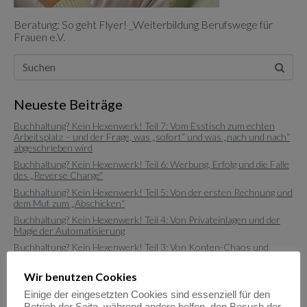
Beratung: So geht Flyer! _Weiterbildung Berufswege für
Frauen e.V.
Neueste Beiträge
Buchhaltung? Kein Hexenwerk! Teil 7: Vom Esstisch zum echten
Arbeitsplatz – und der Frage, was „sofort“ und was „nach und nach“
abgeschrieben wird
Buchhaltung? Kein Hexenwerk! Teil 6: Werbung, Erfolg und die Falle
des „Reverse Charge“
Buchhaltung? Kein Hexenwerk! Teil 5: Von der ersten Rechnung und
dem Mut zum „Abschicken“
Buchhaltung? Kein Hexenwerk! Teil 4: Von Privateinlagen und der
Magie der Automatisierung
Buchhaltung? Kein Hexenwerk! Teil 3: Von Konten-Chaos und
Buchhaltungs-Glück
Wir benutzen Cookies
Einige der eingesetzten Cookies sind essenziell für den
Neueste Kommentare