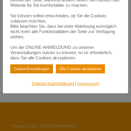
Betrieb der Seite, während andere helfen, den Besuch der
Website für Sie komfortabler zu machen.
Empowerment durch Mentoring: Wie Migrantinnen gestärkt
werden | BerufsWege für Frauen e.V.
zu
Eigenlob stimmt!
Sie können selbst entscheiden, ob Sie die Cookies
zulassen möchten.
Empowerment durch Mentoring: Wie Migrantinnen gestärkt
Bitte beachten Sie, dass bei einer Ablehnung womöglich
werden | BerufsWege für Frauen e.V.
zu
Fundraisende – die „Eier-legenden Woll-Milch-Säue“
nicht mehr alle Funktionalitäten der Seite zur Verfügung
stehen.
Empowerment durch Mentoring: Wie Migrantinnen gestärkt
werden | BerufsWege für Frauen e.V.
Um die ONLINE-ANMELDUNG zu unseren
zu
Female Empowerment im Main Kinzig Kreis
Veranstaltungen nutzen zu können, ist es erforderlich,
Be happy – so werden Sie glücklich im Beruf!| BerufsWege für
dass Sie alle Cookies akzeptieren.
Frauen e.V.
zu
Eigenlob stimmt!
Cookie-Einstellungen
Alle Cookies akzeptieren
Be happy – so werden Sie glücklich im Beruf!| BerufsWege für
Frauen e.V.
zu
Female Empowerment im Main Kinzig Kreis
Datenschutzerklärung
|
Impressum
Neugasse 26 | 65183 Wiesbaden