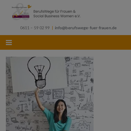
0611 – 59 02 99
|
info@berufswege-fuer-frauen.de