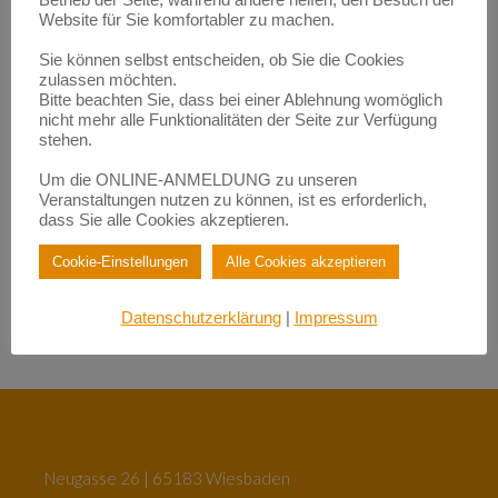
Betrieb der Seite, während andere helfen, den Besuch der
Website für Sie komfortabler zu machen.
Empowerment durch Mentoring: Wie Migrantinnen gestärkt
werden | BerufsWege für Frauen e.V.
zu
Eigenlob stimmt!
Sie können selbst entscheiden, ob Sie die Cookies
zulassen möchten.
Empowerment durch Mentoring: Wie Migrantinnen gestärkt
Bitte beachten Sie, dass bei einer Ablehnung womöglich
werden | BerufsWege für Frauen e.V.
zu
Fundraisende – die „Eier-legenden Woll-Milch-Säue“
nicht mehr alle Funktionalitäten der Seite zur Verfügung
stehen.
Empowerment durch Mentoring: Wie Migrantinnen gestärkt
werden | BerufsWege für Frauen e.V.
Um die ONLINE-ANMELDUNG zu unseren
zu
Female Empowerment im Main Kinzig Kreis
Veranstaltungen nutzen zu können, ist es erforderlich,
Be happy – so werden Sie glücklich im Beruf!| BerufsWege für
dass Sie alle Cookies akzeptieren.
Frauen e.V.
zu
Eigenlob stimmt!
Cookie-Einstellungen
Alle Cookies akzeptieren
Be happy – so werden Sie glücklich im Beruf!| BerufsWege für
Frauen e.V.
zu
Female Empowerment im Main Kinzig Kreis
Datenschutzerklärung
|
Impressum
Neugasse 26 | 65183 Wiesbaden