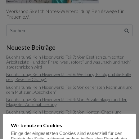
Workshop Sketch Notes-Weiterbildung Berufswege für
Frauen e.V.
Neueste Beiträge
Buchhaltung? Kein Hexenwerk! Teil 7: Vom Esstisch zum echten
Arbeitsplatz – und der Frage, was „sofort“ und was „nach und nach“
abgeschrieben wird
Buchhaltung? Kein Hexenwerk! Teil 6: Werbung, Erfolg und die Falle
des „Reverse Charge“
Buchhaltung? Kein Hexenwerk! Teil 5: Von der ersten Rechnung und
dem Mut zum „Abschicken“
Buchhaltung? Kein Hexenwerk! Teil 4: Von Privateinlagen und der
Magie der Automatisierung
Buchhaltung? Kein Hexenwerk! Teil 3: Von Konten-Chaos und
Buchhaltungs-Glück
Wir benutzen Cookies
Einige der eingesetzten Cookies sind essenziell für den
Neueste Kommentare