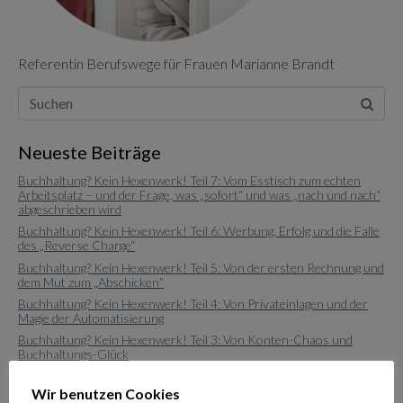
Referentin Berufswege für Frauen Marianne Brandt
Neueste Beiträge
Buchhaltung? Kein Hexenwerk! Teil 7: Vom Esstisch zum echten
Arbeitsplatz – und der Frage, was „sofort“ und was „nach und nach“
abgeschrieben wird
Buchhaltung? Kein Hexenwerk! Teil 6: Werbung, Erfolg und die Falle
des „Reverse Charge“
Buchhaltung? Kein Hexenwerk! Teil 5: Von der ersten Rechnung und
dem Mut zum „Abschicken“
Buchhaltung? Kein Hexenwerk! Teil 4: Von Privateinlagen und der
Magie der Automatisierung
Buchhaltung? Kein Hexenwerk! Teil 3: Von Konten-Chaos und
Buchhaltungs-Glück
Wir benutzen Cookies