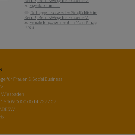
Beruf!| BerufsWege für Frauen e.V.
zu
Eigenlob stimmt!
Be happy – so werden Sie glücklich im
Beruf!| BerufsWege für Frauen e.V.
zu
Female Empowerment im Main Kinzig
Kreis
N
e für Frauen & Social Business
V.
k Wiesbaden
1 5109 0000 0014 7377 07
BADE5W
is