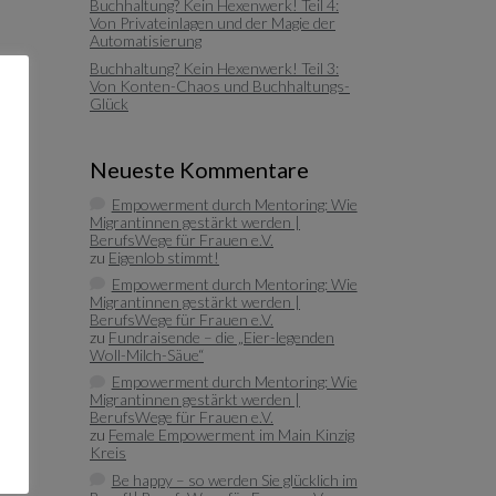
Buchhaltung? Kein Hexenwerk! Teil 4:
Von Privateinlagen und der Magie der
Automatisierung
Buchhaltung? Kein Hexenwerk! Teil 3:
Von Konten-Chaos und Buchhaltungs-
Glück
Neueste Kommentare
Empowerment durch Mentoring: Wie
Migrantinnen gestärkt werden |
BerufsWege für Frauen e.V.
zu
Eigenlob stimmt!
Empowerment durch Mentoring: Wie
Migrantinnen gestärkt werden |
BerufsWege für Frauen e.V.
zu
Fundraisende – die „Eier-legenden
Woll-Milch-Säue“
Empowerment durch Mentoring: Wie
Migrantinnen gestärkt werden |
BerufsWege für Frauen e.V.
zu
Female Empowerment im Main Kinzig
Kreis
Be happy – so werden Sie glücklich im