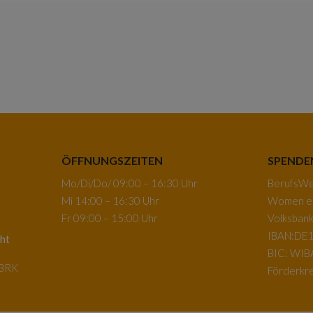
ÖFFNUNGSZEITEN
SPENDE
Mo/Di/Do/ 09:00 – 16:30 Uhr
BerufsWeg
Mi 14:00 – 16:30 Uhr
Women e.
Fr 09:00 – 15:00 Uhr
Volksban
IBAN:DE1
ht
BIC: WI
-BRK
Förderkre