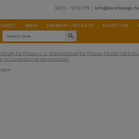
0611 – 59 02 99
|
info@berufswege-fu
IGKEIT
WiEPa
ERASMUS+ PROJEKTE
MIGRATION
Search Button
Search
for:
Frauen