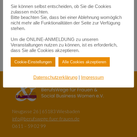
Empowerment durch Mentoring: Wie Migrantinnen gestärkt
Sie können selbst entscheiden, ob Sie die Cookies
werden | BerufsWege für Frauen e.V.
zulassen möchten.
zu
Female Empowerment im Main Kinzig Kreis
Bitte beachten Sie, dass bei einer Ablehnung womöglich
Be happy – so werden Sie glücklich im Beruf!| BerufsWege für
nicht mehr alle Funktionalitäten der Seite zur Verfügung
Frauen e.V.
stehen.
zu
Eigenlob stimmt!
Be happy – so werden Sie glücklich im Beruf!| BerufsWege für
Um die ONLINE-ANMELDUNG zu unseren
Frauen e.V.
Veranstaltungen nutzen zu können, ist es erforderlich,
zu
Female Empowerment im Main Kinzig Kreis
dass Sie alle Cookies akzeptieren.
Cookie-Einstellungen
Alle Cookies akzeptieren
Datenschutzerklärung
|
Impressum
Neugasse 26 | 65183 Wiesbaden
info@berufswege-fuer-frauen.de
0611 – 59 02 99