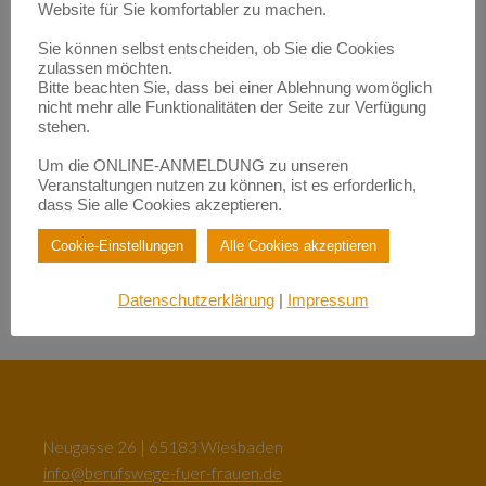
Empowerment durch Mentoring: Wie Migrantinnen gestärkt
Website für Sie komfortabler zu machen.
werden | BerufsWege für Frauen e.V.
zu
Eigenlob stimmt!
Sie können selbst entscheiden, ob Sie die Cookies
Empowerment durch Mentoring: Wie Migrantinnen gestärkt
zulassen möchten.
werden | BerufsWege für Frauen e.V.
Bitte beachten Sie, dass bei einer Ablehnung womöglich
zu
Fundraisende – die „Eier-legenden Woll-Milch-Säue“
nicht mehr alle Funktionalitäten der Seite zur Verfügung
Empowerment durch Mentoring: Wie Migrantinnen gestärkt
stehen.
werden | BerufsWege für Frauen e.V.
zu
Female Empowerment im Main Kinzig Kreis
Um die ONLINE-ANMELDUNG zu unseren
Be happy – so werden Sie glücklich im Beruf!| BerufsWege für
Veranstaltungen nutzen zu können, ist es erforderlich,
Frauen e.V.
dass Sie alle Cookies akzeptieren.
zu
Eigenlob stimmt!
Be happy – so werden Sie glücklich im Beruf!| BerufsWege für
Cookie-Einstellungen
Alle Cookies akzeptieren
Frauen e.V.
zu
Female Empowerment im Main Kinzig Kreis
Datenschutzerklärung
|
Impressum
Neugasse 26 | 65183 Wiesbaden
info@berufswege-fuer-frauen.de