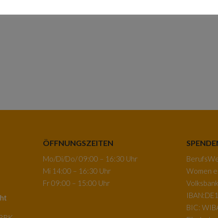
ÖFFNUNGSZEITEN
SPENDE
Mo/Di/Do/ 09:00 – 16:30 Uhr
BerufsWeg
Mi 14:00 – 16:30 Uhr
Women e.
Fr 09:00 – 15:00 Uhr
Volksban
IBAN:DE1
ht
BIC: WI
-BRK