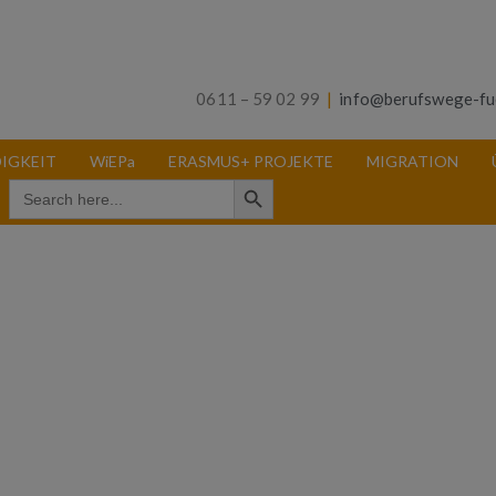
0611 – 59 02 99
|
info@berufswege-fu
IGKEIT
WiEPa
ERASMUS+ PROJEKTE
MIGRATION
Search Button
Search
for: