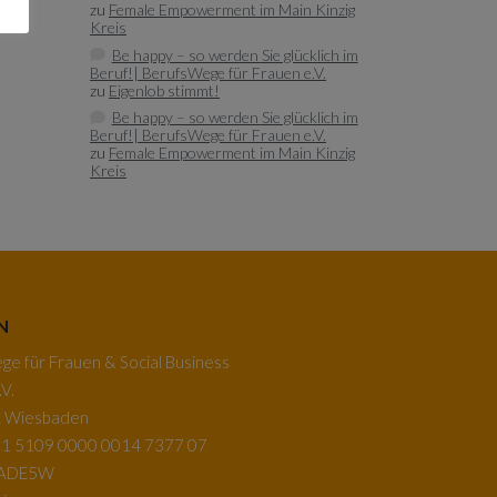
zu
Female Empowerment im Main Kinzig
Kreis
Be happy – so werden Sie glücklich im
Beruf!| BerufsWege für Frauen e.V.
zu
Eigenlob stimmt!
Be happy – so werden Sie glücklich im
Beruf!| BerufsWege für Frauen e.V.
zu
Female Empowerment im Main Kinzig
Kreis
N
e für Frauen & Social Business
V.
k Wiesbaden
1 5109 0000 0014 7377 07
BADE5W