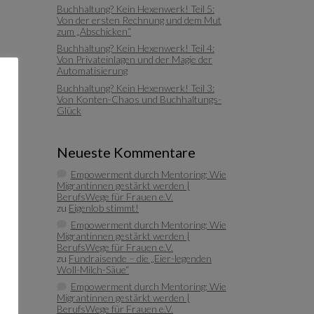
Buchhaltung? Kein Hexenwerk! Teil 5:
Von der ersten Rechnung und dem Mut
zum „Abschicken“
Buchhaltung? Kein Hexenwerk! Teil 4:
Von Privateinlagen und der Magie der
Automatisierung
Buchhaltung? Kein Hexenwerk! Teil 3:
Von Konten-Chaos und Buchhaltungs-
Glück
Neueste Kommentare
Empowerment durch Mentoring: Wie
Migrantinnen gestärkt werden |
BerufsWege für Frauen e.V.
zu
Eigenlob stimmt!
Empowerment durch Mentoring: Wie
Migrantinnen gestärkt werden |
BerufsWege für Frauen e.V.
zu
Fundraisende – die „Eier-legenden
Woll-Milch-Säue“
Empowerment durch Mentoring: Wie
Migrantinnen gestärkt werden |
BerufsWege für Frauen e.V.