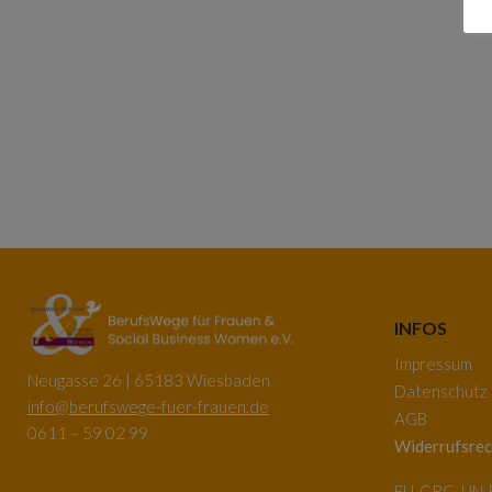
INFOS
Impressum
Neugasse 26 | 65183 Wiesbaden
Datenschutz
info@berufswege-fuer-frauen.de
AGB
0611 – 59 02 99
Widerrufsrec
EU-GRC, UN