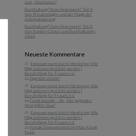
zum „Abschicken“
Buchhaltung? Kein Hexenwerk! Teil 4:
Von Privateinlagen und der Magie der
Automatisierung
Buchhaltung? Kein Hexenwerk! Teil 3:
Von Konten-Chaos und Buchhaltungs-
Glück
Neueste Kommentare
Empowerment durch Mentoring: Wie
Migrantinnen gestärkt werden |
BerufsWege für Frauen e.V.
zu
Eigenlob stimmt!
Empowerment durch Mentoring: Wie
Migrantinnen gestärkt werden |
BerufsWege für Frauen e.V.
zu
Fundraisende – die „Eier-legenden
Woll-Milch-Säue“
Empowerment durch Mentoring: Wie
Migrantinnen gestärkt werden |
BerufsWege für Frauen e.V.
zu
Female Empowerment im Main Kinzig
Kreis