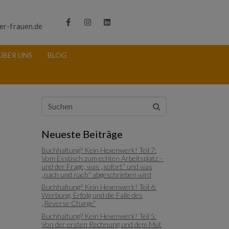
er-frauen.de
ÜBER UNS
BLOG
Neueste Beiträge
Buchhaltung? Kein Hexenwerk! Teil 7:
Vom Esstisch zum echten Arbeitsplatz –
und der Frage, was „sofort“ und was
„nach und nach“ abgeschrieben wird
Buchhaltung? Kein Hexenwerk! Teil 6:
Werbung, Erfolg und die Falle des
„Reverse Charge“
Buchhaltung? Kein Hexenwerk! Teil 5:
Von der ersten Rechnung und dem Mut