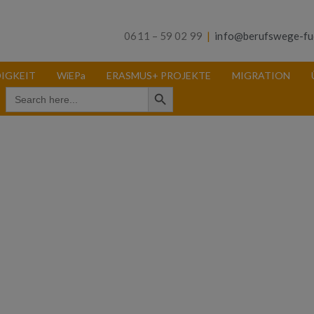
0611 – 59 02 99
|
info@berufswege-fu
IGKEIT
WiEPa
ERASMUS+ PROJEKTE
MIGRATION
Search Button
Search
for: