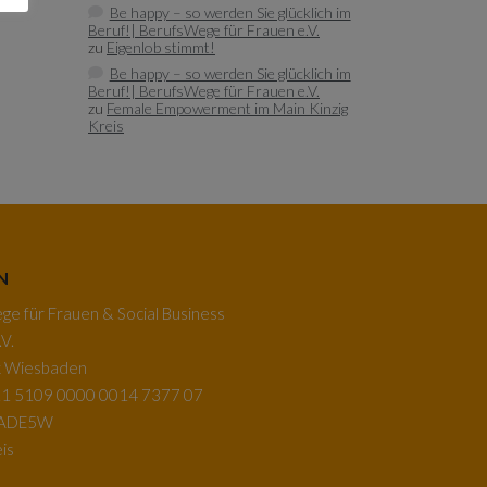
Be happy – so werden Sie glücklich im
Beruf!| BerufsWege für Frauen e.V.
zu
Eigenlob stimmt!
Be happy – so werden Sie glücklich im
Beruf!| BerufsWege für Frauen e.V.
zu
Female Empowerment im Main Kinzig
Kreis
N
e für Frauen & Social Business
V.
k Wiesbaden
1 5109 0000 0014 7377 07
BADE5W
is