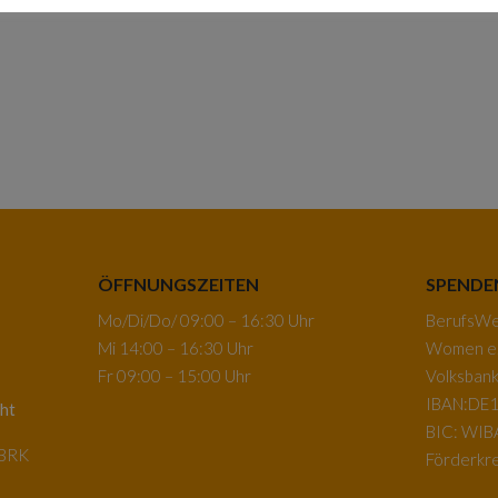
ÖFFNUNGSZEITEN
SPENDE
Mo/Di/Do/ 09:00 – 16:30 Uhr
BerufsWeg
Mi 14:00 – 16:30 Uhr
Women e.
Fr 09:00 – 15:00 Uhr
Volksban
IBAN:DE1
ht
BIC: WI
-BRK
Förderkre