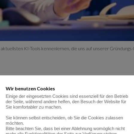
 aktuellsten KI-Tools kennenlernen, die uns auf unserer Gründungs
Wir benutzen Cookies
Einige der eingesetzten Cookies sind essenziell für den Betrieb
der Seite, während andere helfen, den Besuch der Website für
 bei meiner Website – mehr Klarheit 
Sie komfortabler zu machen.
r KI
Sie können selbst entscheiden, ob Sie die Cookies zulassen
möchten.
Bitte beachten Sie, dass bei einer Ablehnung womöglich nicht