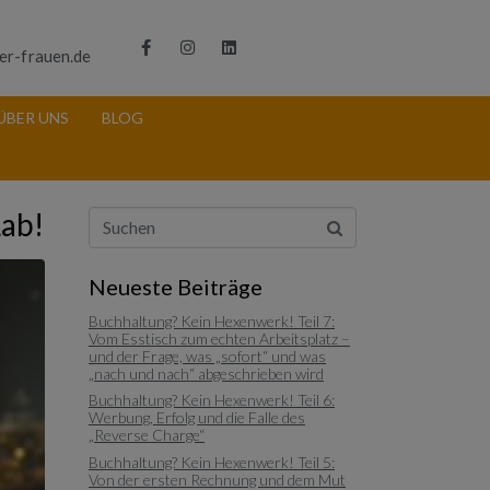
er-frauen.de
ÜBER UNS
BLOG
Lab!
Neueste Beiträge
Buchhaltung? Kein Hexenwerk! Teil 7:
Vom Esstisch zum echten Arbeitsplatz –
und der Frage, was „sofort“ und was
„nach und nach“ abgeschrieben wird
Buchhaltung? Kein Hexenwerk! Teil 6:
Werbung, Erfolg und die Falle des
„Reverse Charge“
Buchhaltung? Kein Hexenwerk! Teil 5:
Von der ersten Rechnung und dem Mut