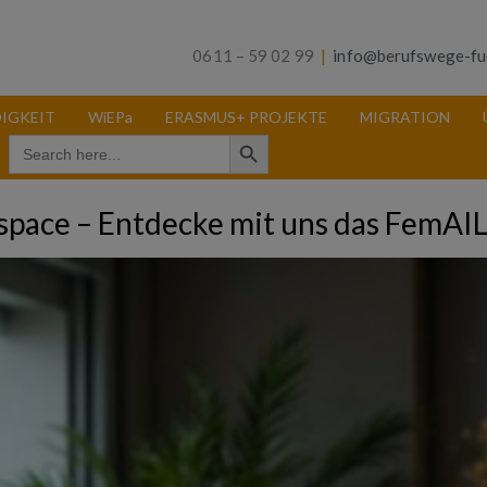
0611 – 59 02 99
|
info@berufswege-fu
IGKEIT
WiEPa
ERASMUS+ PROJEKTE
MIGRATION
Search Button
Search
for:
space – Entdecke mit uns das FemAI