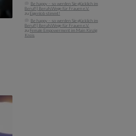
Be happy – so werden Sie glücklich im
Beruf!| BerufsWege für Frauen e.V.
zu
Eigenlob stimmt!
Be happy – so werden Sie glücklich im
Beruf!| BerufsWege für Frauen e.V.
zu
Female Empowerment im Main Kinzig
Kreis