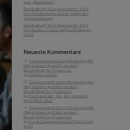
zum „Abschicken“
Buchhaltung? Kein Hexenwerk! Teil 4:
Von Privateinlagen und der Magie der
Automatisierung
Buchhaltung? Kein Hexenwerk! Teil 3:
Von Konten-Chaos und Buchhaltungs-
Glück
Neueste Kommentare
Empowerment durch Mentoring: Wie
Migrantinnen gestärkt werden |
BerufsWege für Frauen e.V.
zu
Eigenlob stimmt!
Empowerment durch Mentoring: Wie
Migrantinnen gestärkt werden |
BerufsWege für Frauen e.V.
zu
Fundraisende – die „Eier-legenden
Woll-Milch-Säue“
Empowerment durch Mentoring: Wie
Migrantinnen gestärkt werden |
BerufsWege für Frauen e.V.
zu
Female Empowerment im Main Kinzig
Kreis