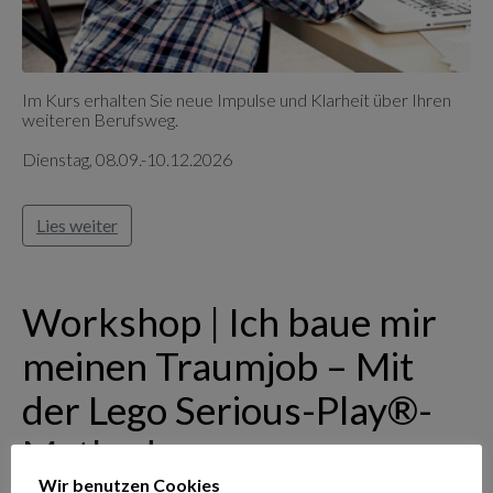
Im Kurs erhalten Sie neue Impulse und Klarheit über Ihren
weiteren Berufsweg.
Dienstag, 08.09.-10.12.2026
Lies weiter
Workshop | Ich baue mir
meinen Traumjob – Mit
der Lego Serious-Play®-
Methode
Wir benutzen Cookies