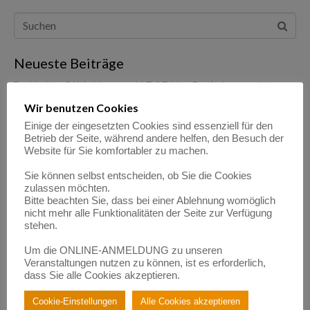
Neueste Beiträge
Buchhaltung? Kein Hexenwerk! Teil 7: Vom Esstisch zum echten
Arbeitsplatz – und der Frage, was „sofort“ und was „nach und nach“
abgeschrieben wird
Wir benutzen Cookies
Buchhaltung? Kein Hexenwerk! Teil 6: Werbung, Erfolg und die Falle
Einige der eingesetzten Cookies sind essenziell für den
des „Reverse Charge“
Betrieb der Seite, während andere helfen, den Besuch der
Website für Sie komfortabler zu machen.
Buchhaltung? Kein Hexenwerk! Teil 5: Von der ersten Rechnung und
dem Mut zum „Abschicken“
Sie können selbst entscheiden, ob Sie die Cookies
Buchhaltung? Kein Hexenwerk! Teil 4: Von Privateinlagen und der
zulassen möchten.
Magie der Automatisierung
Bitte beachten Sie, dass bei einer Ablehnung womöglich
Buchhaltung? Kein Hexenwerk! Teil 3: Von Konten-Chaos und
nicht mehr alle Funktionalitäten der Seite zur Verfügung
Buchhaltungs-Glück
stehen.
Um die ONLINE-ANMELDUNG zu unseren
Neueste Kommentare
Veranstaltungen nutzen zu können, ist es erforderlich,
dass Sie alle Cookies akzeptieren.
Empowerment durch Mentoring: Wie Migrantinnen gestärkt
werden | BerufsWege für Frauen e.V.
Cookie-Einstellungen
Alle Cookies akzeptieren
zu
Eigenlob stimmt!