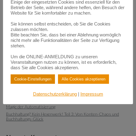
Einige der eingesetzten Cookies sind essenziell für den
Lies weiter
Betrieb der Seite, während andere helfen, den Besuch der
Website für Sie komfortabler zu machen.
Sie können selbst entscheiden, ob Sie die Cookies
zulassen möchten.
Bitte beachten Sie, dass bei einer Ablehnung womöglich
nicht mehr alle Funktionalitäten der Seite zur Verfügung
stehen.
Neueste Beiträge
Um die ONLINE-ANMELDUNG zu unseren
Buchhaltung? Kein Hexenwerk! Teil 7: Vom Esstisch zum echten
Veranstaltungen nutzen zu können, ist es erforderlich,
Arbeitsplatz – und der Frage, was „sofort“ und was „nach und nach“
dass Sie alle Cookies akzeptieren.
abgeschrieben wird
Buchhaltung? Kein Hexenwerk! Teil 6: Werbung, Erfolg und die Falle
Cookie-Einstellungen
Alle Cookies akzeptieren
des „Reverse Charge“
Buchhaltung? Kein Hexenwerk! Teil 5: Von der ersten Rechnung und
Datenschutzerklärung
|
Impressum
dem Mut zum „Abschicken“
Buchhaltung? Kein Hexenwerk! Teil 4: Von Privateinlagen und der
Magie der Automatisierung
Buchhaltung? Kein Hexenwerk! Teil 3: Von Konten-Chaos und
Buchhaltungs-Glück