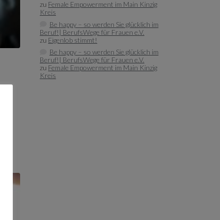
zu
Female Empowerment im Main Kinzig
Kreis
Be happy – so werden Sie glücklich im
Beruf!| BerufsWege für Frauen e.V.
zu
Eigenlob stimmt!
Be happy – so werden Sie glücklich im
Beruf!| BerufsWege für Frauen e.V.
zu
Female Empowerment im Main Kinzig
Kreis