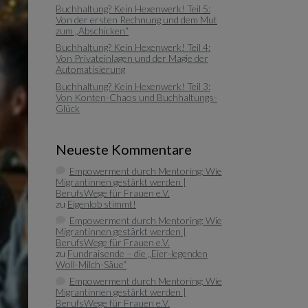
Buchhaltung? Kein Hexenwerk! Teil 5:
Von der ersten Rechnung und dem Mut
zum „Abschicken“
Buchhaltung? Kein Hexenwerk! Teil 4:
Von Privateinlagen und der Magie der
Automatisierung
Buchhaltung? Kein Hexenwerk! Teil 3:
Von Konten-Chaos und Buchhaltungs-
Glück
Neueste Kommentare
Empowerment durch Mentoring: Wie
Migrantinnen gestärkt werden |
BerufsWege für Frauen e.V.
zu
Eigenlob stimmt!
Empowerment durch Mentoring: Wie
Migrantinnen gestärkt werden |
BerufsWege für Frauen e.V.
zu
Fundraisende – die „Eier-legenden
Woll-Milch-Säue“
Empowerment durch Mentoring: Wie
Migrantinnen gestärkt werden |
BerufsWege für Frauen e.V.