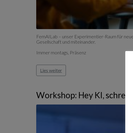
FemAILab – unser Experimentier-Raum für neues
Gesellschaft und miteinander.
Immer montags, Präsenz
Lies weiter
Workshop: Hey KI, schreib