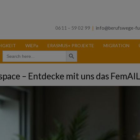
0611 – 59 02 99
|
info@berufswege-fu
IGKEIT
WiEPa
ERASMUS+ PROJEKTE
MIGRATION
Search Button
Search
for:
space – Entdecke mit uns das FemAI