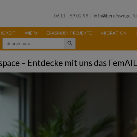
0611 – 59 02 99
|
info@berufswege-fu
IGKEIT
WiEPa
ERASMUS+ PROJEKTE
MIGRATION
Search Button
Search
for:
space – Entdecke mit uns das FemAI