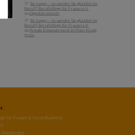
Be happy – so werden Sie glücklich im
Beruf!| BerufsWege für Frauen e.V.
zu
Eigenlob stimmt!
Be happy – so werden Sie glücklich im
Beruf!| BerufsWege für Frauen e.V.
zu
Female Empowerment im Main Kinzig
Kreis
N
e für Frauen & Social Business
V.
k Wiesbaden