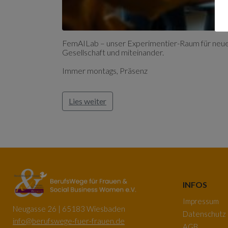
FemAILab – unser Experimentier-Raum für neues
Gesellschaft und miteinander.
Immer montags, Präsenz
Lies weiter
INFOS
Impressum
Neugasse 26 | 65183 Wiesbaden
Datenschutz
info@berufswege-fuer-frauen.de
AGB