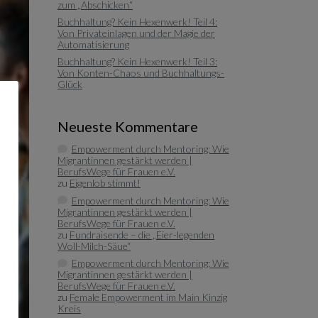
zum „Abschicken“
Buchhaltung? Kein Hexenwerk! Teil 4:
Von Privateinlagen und der Magie der
Automatisierung
Buchhaltung? Kein Hexenwerk! Teil 3:
Von Konten-Chaos und Buchhaltungs-
Glück
Neueste Kommentare
Empowerment durch Mentoring: Wie
Migrantinnen gestärkt werden |
BerufsWege für Frauen e.V.
zu
Eigenlob stimmt!
Empowerment durch Mentoring: Wie
Migrantinnen gestärkt werden |
BerufsWege für Frauen e.V.
zu
Fundraisende – die „Eier-legenden
Woll-Milch-Säue“
Empowerment durch Mentoring: Wie
Migrantinnen gestärkt werden |
BerufsWege für Frauen e.V.
zu
Female Empowerment im Main Kinzig
Kreis