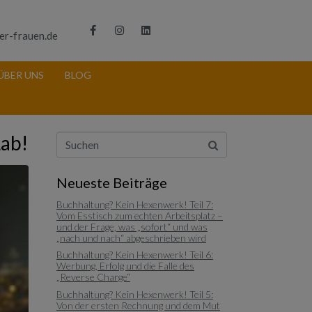
er-frauen.de
ÜBER UNS
BLOG
Lab!
Neueste Beiträge
Buchhaltung? Kein Hexenwerk! Teil 7:
Vom Esstisch zum echten Arbeitsplatz –
und der Frage, was „sofort“ und was
„nach und nach“ abgeschrieben wird
Buchhaltung? Kein Hexenwerk! Teil 6:
Werbung, Erfolg und die Falle des
„Reverse Charge“
Buchhaltung? Kein Hexenwerk! Teil 5:
Von der ersten Rechnung und dem Mut