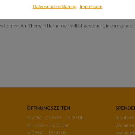
Datenschutzerklärung
|
Impressum
 Lernen. Am Thema KI lernen wir selbst-gesteuert, in anregender
ÖFFNUNGSZEITEN
SPENDE
Mo/Di/Do/ 09:00 – 16:30 Uhr
BerufsWeg
Mi 14:00 – 16:30 Uhr
Women e.
Fr 09:00 – 15:00 Uhr
Volksban