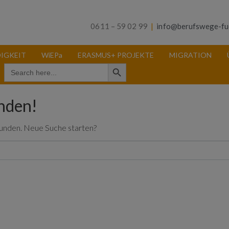
0611 – 59 02 99
|
info@berufswege-fu
IGKEIT
WiEPa
ERASMUS+ PROJEKTE
MIGRATION
Search Button
Search
for:
unden!
funden. Neue Suche starten?