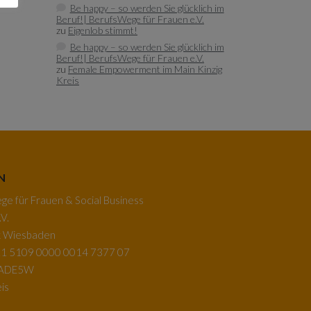
Be happy – so werden Sie glücklich im
Beruf!| BerufsWege für Frauen e.V.
zu
Eigenlob stimmt!
Be happy – so werden Sie glücklich im
Beruf!| BerufsWege für Frauen e.V.
zu
Female Empowerment im Main Kinzig
Kreis
N
e für Frauen & Social Business
V.
k Wiesbaden
1 5109 0000 0014 7377 07
BADE5W
is