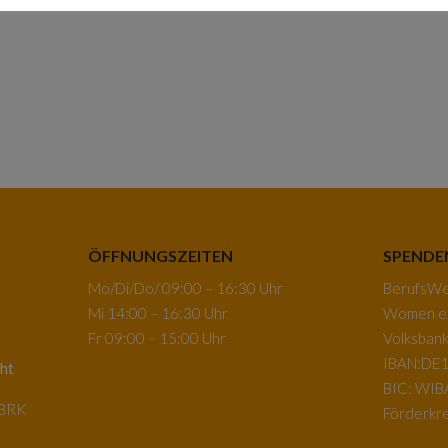
ÖFFNUNGSZEITEN
SPENDE
Mo/Di/Do/ 09:00 – 16:30 Uhr
BerufsWeg
Mi 14:00 – 16:30 Uhr
Women e.
Fr 09:00 – 15:00 Uhr
Volksban
IBAN:DE1
ht
BIC: WI
-BRK
Förderkre