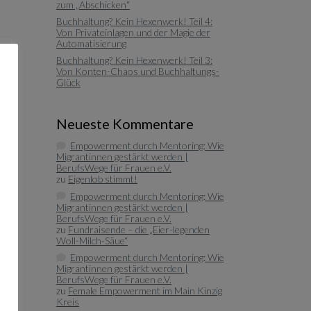
zum „Abschicken“
Buchhaltung? Kein Hexenwerk! Teil 4:
Von Privateinlagen und der Magie der
Automatisierung
Buchhaltung? Kein Hexenwerk! Teil 3:
Von Konten-Chaos und Buchhaltungs-
Glück
Neueste Kommentare
Empowerment durch Mentoring: Wie
Migrantinnen gestärkt werden |
BerufsWege für Frauen e.V.
zu
Eigenlob stimmt!
Empowerment durch Mentoring: Wie
Migrantinnen gestärkt werden |
BerufsWege für Frauen e.V.
zu
Fundraisende – die „Eier-legenden
Woll-Milch-Säue“
Empowerment durch Mentoring: Wie
Migrantinnen gestärkt werden |
BerufsWege für Frauen e.V.
zu
Female Empowerment im Main Kinzig
Kreis