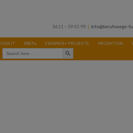
0611 – 59 02 99
|
info@berufswege-fu
IGKEIT
WiEPa
ERASMUS+ PROJEKTE
MIGRATION
Search Button
Search
for: