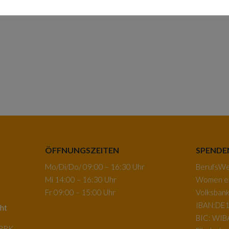
ÖFFNUNGSZEITEN
SPENDE
Mo/Di/Do/ 09:00 – 16:30 Uhr
BerufsWeg
Mi 14:00 – 16:30 Uhr
Women e.
Fr 09:00 – 15:00 Uhr
Volksban
IBAN:DE1
ht
BIC: WI
-BRK