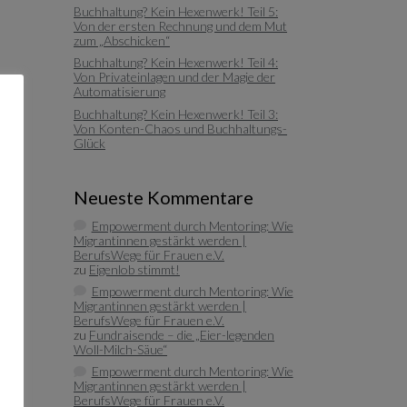
Buchhaltung? Kein Hexenwerk! Teil 5:
Von der ersten Rechnung und dem Mut
zum „Abschicken“
Buchhaltung? Kein Hexenwerk! Teil 4:
Von Privateinlagen und der Magie der
Automatisierung
Buchhaltung? Kein Hexenwerk! Teil 3:
Von Konten-Chaos und Buchhaltungs-
Glück
Neueste Kommentare
Empowerment durch Mentoring: Wie
Migrantinnen gestärkt werden |
BerufsWege für Frauen e.V.
zu
Eigenlob stimmt!
Empowerment durch Mentoring: Wie
Migrantinnen gestärkt werden |
BerufsWege für Frauen e.V.
zu
Fundraisende – die „Eier-legenden
Woll-Milch-Säue“
Empowerment durch Mentoring: Wie
Migrantinnen gestärkt werden |
BerufsWege für Frauen e.V.