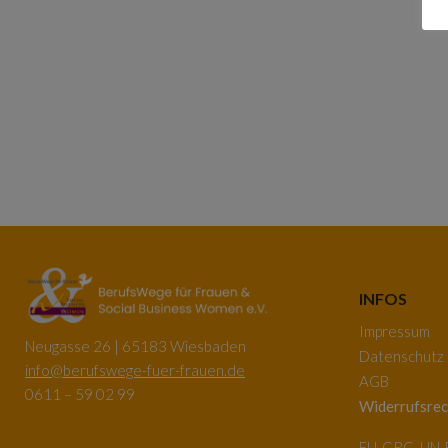
INFOS
Impressum
Neugasse 26 | 65183 Wiesbaden
Datenschutz
info@berufswege-fuer-frauen.de
AGB
0611 – 59 02 99
Widerrufsrec
EU-GRC, UN