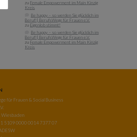
zu
Female Empowerment im Main Kinzig
Kreis
Be happy – so werden Sie glücklich im
Beruf!| BerufsWege für Frauen e.V.
zu
Eigenlob stimmt!
Be happy – so werden Sie glücklich im
Beruf!| BerufsWege für Frauen e.V.
zu
Female Empowerment im Main Kinzig
Kreis
N
e für Frauen & Social Business
V.
k Wiesbaden
1 5109 0000 0014 7377 07
BADE5W