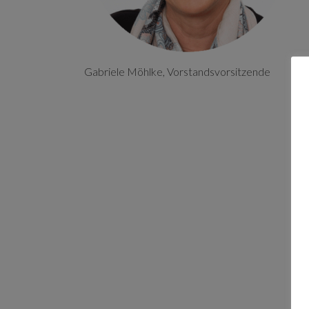
Gabriele Möhlke, Vorstandsvorsitzende