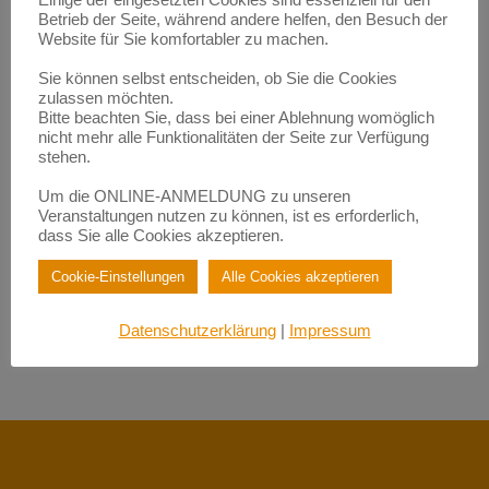
Betrieb der Seite, während andere helfen, den Besuch der
Neueste Kommentare
Website für Sie komfortabler zu machen.
Empowerment durch Mentoring: Wie Migrantinnen gestärkt
werden | BerufsWege für Frauen e.V.
Sie können selbst entscheiden, ob Sie die Cookies
zu
Eigenlob stimmt!
zulassen möchten.
Bitte beachten Sie, dass bei einer Ablehnung womöglich
Empowerment durch Mentoring: Wie Migrantinnen gestärkt
nicht mehr alle Funktionalitäten der Seite zur Verfügung
werden | BerufsWege für Frauen e.V.
zu
Fundraisende – die „Eier-legenden Woll-Milch-Säue“
stehen.
Empowerment durch Mentoring: Wie Migrantinnen gestärkt
Um die ONLINE-ANMELDUNG zu unseren
werden | BerufsWege für Frauen e.V.
Veranstaltungen nutzen zu können, ist es erforderlich,
zu
Female Empowerment im Main Kinzig Kreis
dass Sie alle Cookies akzeptieren.
Be happy – so werden Sie glücklich im Beruf!| BerufsWege für
Frauen e.V.
Cookie-Einstellungen
Alle Cookies akzeptieren
zu
Eigenlob stimmt!
Be happy – so werden Sie glücklich im Beruf!| BerufsWege für
Frauen e.V.
Datenschutzerklärung
|
Impressum
zu
Female Empowerment im Main Kinzig Kreis