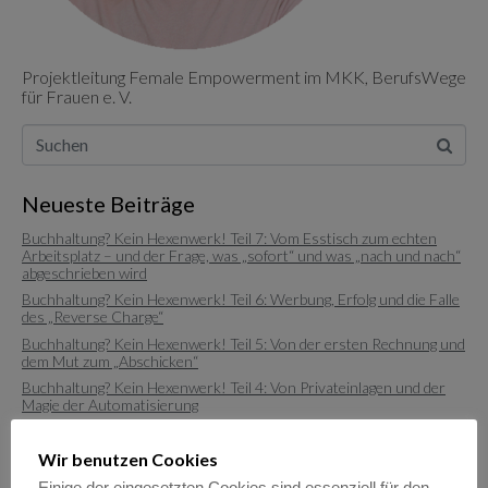
Projektleitung Female Empowerment im MKK, BerufsWege
für Frauen e. V.
Neueste Beiträge
Buchhaltung? Kein Hexenwerk! Teil 7: Vom Esstisch zum echten
Arbeitsplatz – und der Frage, was „sofort“ und was „nach und nach“
abgeschrieben wird
Buchhaltung? Kein Hexenwerk! Teil 6: Werbung, Erfolg und die Falle
des „Reverse Charge“
Buchhaltung? Kein Hexenwerk! Teil 5: Von der ersten Rechnung und
dem Mut zum „Abschicken“
Buchhaltung? Kein Hexenwerk! Teil 4: Von Privateinlagen und der
Magie der Automatisierung
Buchhaltung? Kein Hexenwerk! Teil 3: Von Konten-Chaos und
Buchhaltungs-Glück
Wir benutzen Cookies
Einige der eingesetzten Cookies sind essenziell für den