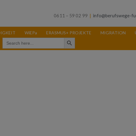
0611 – 59 02 99
|
info@berufswege-fu
IGKEIT
WiEPa
ERASMUS+ PROJEKTE
MIGRATION
Search Button
Search
for: