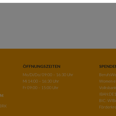
ÖFFNUNGSZEITEN
SPENDE
Mo/Di/Do/ 09:00 – 16:30 Uhr
BerufsWeg
Mi 14:00 – 16:30 Uhr
Women e.
Fr 09:00 – 15:00 Uhr
Volksban
IBAN:DE1
ht
BIC: WI
-BRK
Förderkre