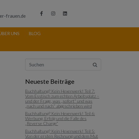
er-frauen.de
ÜBER UNS
BLOG
Neueste Beiträge
Buchhaltung? Kein Hexenwerk! Teil 7:
Vom Esstisch zum echten Arbeitsplatz –
und der Frage, was „sofort“ und was
„nach und nach“ abgeschrieben wird
Buchhaltung? Kein Hexenwerk! Teil 6:
Werbung, Erfolg und die Falle des
„Reverse Charge“
Buchhaltung? Kein Hexenwerk! Teil 5:
Von der ersten Rechnung und dem Mut