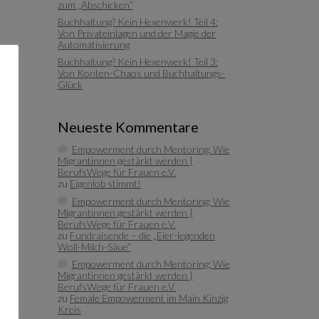
zum „Abschicken“
Buchhaltung? Kein Hexenwerk! Teil 4:
Von Privateinlagen und der Magie der
Automatisierung
Buchhaltung? Kein Hexenwerk! Teil 3:
Von Konten-Chaos und Buchhaltungs-
Glück
Neueste Kommentare
Empowerment durch Mentoring: Wie
Migrantinnen gestärkt werden |
BerufsWege für Frauen e.V.
zu
Eigenlob stimmt!
Empowerment durch Mentoring: Wie
Migrantinnen gestärkt werden |
BerufsWege für Frauen e.V.
zu
Fundraisende – die „Eier-legenden
Woll-Milch-Säue“
Empowerment durch Mentoring: Wie
Migrantinnen gestärkt werden |
BerufsWege für Frauen e.V.
zu
Female Empowerment im Main Kinzig
Kreis