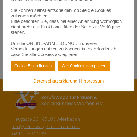
werden | BerufsWege für Frauen e.V.
zu
Fundraisende – die „Eier-legenden Woll-Milch-Säue“
Sie können selbst entscheiden, ob Sie die Cookies
Empowerment durch Mentoring: Wie Migrantinnen gestärkt
zulassen möchten.
werden | BerufsWege für Frauen e.V.
Bitte beachten Sie, dass bei einer Ablehnung womöglich
zu
Female Empowerment im Main Kinzig Kreis
nicht mehr alle Funktionalitäten der Seite zur Verfügung
Be happy – so werden Sie glücklich im Beruf!| BerufsWege für
stehen.
Frauen e.V.
zu
Eigenlob stimmt!
Um die ONLINE-ANMELDUNG zu unseren
Be happy – so werden Sie glücklich im Beruf!| BerufsWege für
Veranstaltungen nutzen zu können, ist es erforderlich,
Frauen e.V.
dass Sie alle Cookies akzeptieren.
zu
Female Empowerment im Main Kinzig Kreis
Cookie-Einstellungen
Alle Cookies akzeptieren
Datenschutzerklärung
|
Impressum
Neugasse 26 | 65183 Wiesbaden
info@berufswege-fuer-frauen.de
0611 – 59 02 99