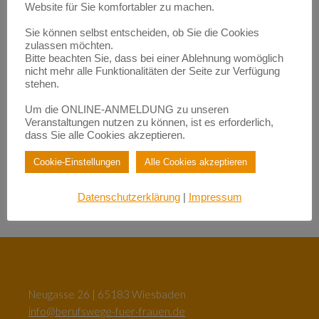
Empowerment durch Mentoring: Wie Migrantinnen gestärkt
Website für Sie komfortabler zu machen.
werden | BerufsWege für Frauen e.V.
zu
Eigenlob stimmt!
Sie können selbst entscheiden, ob Sie die Cookies
Empowerment durch Mentoring: Wie Migrantinnen gestärkt
zulassen möchten.
werden | BerufsWege für Frauen e.V.
Bitte beachten Sie, dass bei einer Ablehnung womöglich
zu
Fundraisende – die „Eier-legenden Woll-Milch-Säue“
nicht mehr alle Funktionalitäten der Seite zur Verfügung
Empowerment durch Mentoring: Wie Migrantinnen gestärkt
stehen.
werden | BerufsWege für Frauen e.V.
zu
Female Empowerment im Main Kinzig Kreis
Um die ONLINE-ANMELDUNG zu unseren
Be happy – so werden Sie glücklich im Beruf!| BerufsWege für
Veranstaltungen nutzen zu können, ist es erforderlich,
Frauen e.V.
dass Sie alle Cookies akzeptieren.
zu
Eigenlob stimmt!
Be happy – so werden Sie glücklich im Beruf!| BerufsWege für
Cookie-Einstellungen
Alle Cookies akzeptieren
Frauen e.V.
zu
Female Empowerment im Main Kinzig Kreis
Datenschutzerklärung
|
Impressum
Neugasse 26 | 65183 Wiesbaden
info@berufswege-fuer-frauen.de