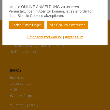
zu
Female Empowerment im Main Kinzig Kreis
Um die ONLINE-ANMELDUNG zu unseren
Veranstaltungen nutzen zu können, ist es erforderlich,
dass Sie alle Cookies akzeptieren.
Cookie-Einstellungen
Alle Cookies akzeptieren
Datenschutzerklärung
|
Impressum
Neugasse 26 | 65183 Wiesbaden
info@berufswege-fuer-frauen.de
0611 – 59 02 99
INFOS
Impressum
Datenschutz
AGB
Widerrufsrecht
EU-GRC, UN-BRK