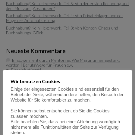
Buchhaltung? Kein Hexenwerk! Teil 5: Von der ersten Rechnung und
dem Mut zum „Abschicken“
Buchhaltung? Kein Hexenwerk! Teil 4: Von Privateinlagen und der
Magie der Automatisierung
Buchhaltung? Kein Hexenwerk! Teil 3: Von Konten-Chaos und
Buchhaltungs-Glück
Neueste Kommentare
Empowerment durch Mentoring: Wie Migrantinnen gestärkt
werden | BerufsWege für Frauen e.V.
zu
Eigenlob stimmt!
Empowerment durch Mentoring: Wie Migrantinnen gestärkt
Wir benutzen Cookies
werden | BerufsWege für Frauen e.V.
zu
Fundraisende – die „Eier-legenden Woll-Milch-Säue“
Einige der eingesetzten Cookies sind essenziell für den
Empowerment durch Mentoring: Wie Migrantinnen gestärkt
Betrieb der Seite, während andere helfen, den Besuch der
werden | BerufsWege für Frauen e.V.
Website für Sie komfortabler zu machen.
zu
Female Empowerment im Main Kinzig Kreis
Be happy – so werden Sie glücklich im Beruf!| BerufsWege für
Sie können selbst entscheiden, ob Sie die Cookies
Frauen e.V.
zulassen möchten.
zu
Eigenlob stimmt!
Bitte beachten Sie, dass bei einer Ablehnung womöglich
nicht mehr alle Funktionalitäten der Seite zur Verfügung
Be happy – so werden Sie glücklich im Beruf!| BerufsWege für
stehen.
Frauen e.V.